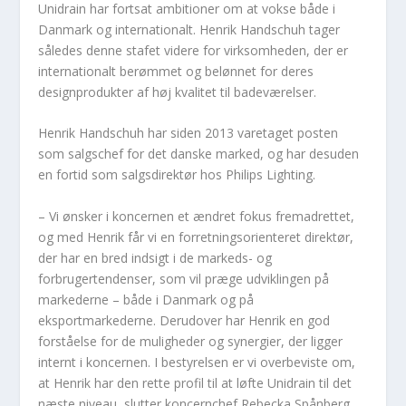
Unidrain har fortsat ambitioner om at vokse både i
Danmark og internationalt. Henrik Handschuh tager
således denne stafet videre for virksomheden, der er
internationalt berømmet og belønnet for deres
designprodukter af høj kvalitet til badeværelser.
Henrik Handschuh har siden 2013 varetaget posten
som salgschef for det danske marked, og har desuden
en fortid som salgsdirektør hos Philips Lighting.
– Vi ønsker i koncernen et ændret fokus fremadrettet,
og med Henrik får vi en forretningsorienteret direktør,
der har en bred indsigt i de markeds- og
forbrugertendenser, som vil præge udviklingen på
markederne – både i Danmark og på
eksportmarkederne. Derudover har Henrik en god
forståelse for de muligheder og synergier, der ligger
internt i koncernen. I bestyrelsen er vi overbeviste om,
at Henrik har den rette profil til at løfte Unidrain til det
næste niveau, slutter koncernchef Rebecka Spånberg.