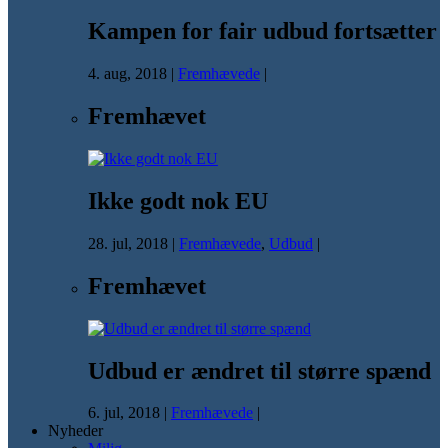
Kampen for fair udbud fortsætter
4. aug, 2018
|
Fremhævede
|
Fremhævet
Ikke godt nok EU
28. jul, 2018
|
Fremhævede
,
Udbud
|
Fremhævet
Udbud er ændret til større spænd
6. jul, 2018
|
Fremhævede
|
Nyheder