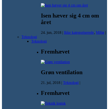
Isen hæver sig 4 cm om
året
24. jun, 2018
|
Ikke kategoriserede
,
Miljø
|
Teknologi
Teknologi
Fremhævet
Grøn ventilation
21. jul, 2018
|
Teknologi
|
Fremhævet