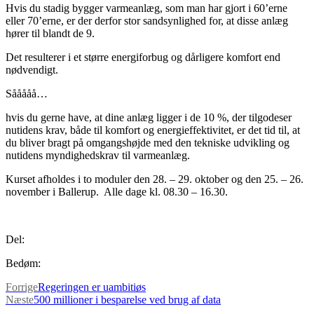
Hvis du stadig bygger varmeanlæg, som man har gjort i 60’erne
eller 70’erne, er der derfor stor sandsynlighed for, at disse anlæg
hører til blandt de 9.
Det resulterer i et større energiforbug og dårligere komfort end
nødvendigt.
Sååååå…
hvis du gerne have, at dine anlæg ligger i de 10 %, der tilgodeser
nutidens krav, både til komfort og energieffektivitet, er det tid til, at
du bliver bragt på omgangshøjde med den tekniske udvikling og
nutidens myndighedskrav til varmeanlæg.
Kurset afholdes i to moduler den 28. – 29. oktober og den 25. – 26.
november i Ballerup. Alle dage kl. 08.30 – 16.30.
Del:
Bedøm:
Forrige
Regeringen er uambitiøs
Næste
500 millioner i besparelse ved brug af data