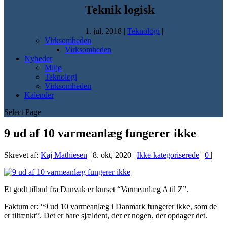
Teknik logisk
1. jul, 2018
|
Teknologi
|
Virksomheden
Virksomheden
Nyheder
Miljø
Teknologi
Virksomheden
Kalender
Select Page
9 ud af 10 varmeanlæg fungerer ikke
Skrevet af:
Kaj Mathiesen
|
8. okt, 2020
|
Ikke kategoriserede
|
0
|
Et godt tilbud fra Danvak er kurset “Varmeanlæg A til Z”.
Faktum er: “9 ud 10 varmeanlæg i Danmark fungerer ikke, som de
er tiltænkt”. Det er bare sjældent, der er nogen, der opdager det.