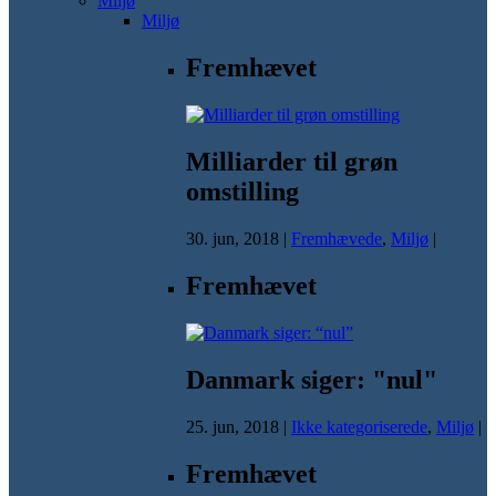
Miljø
Miljø
Fremhævet
Milliarder til grøn
omstilling
30. jun, 2018
|
Fremhævede
,
Miljø
|
Fremhævet
Danmark siger: "nul"
25. jun, 2018
|
Ikke kategoriserede
,
Miljø
|
Fremhævet