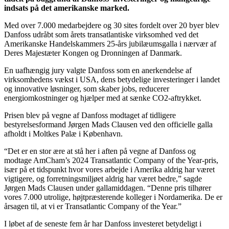
indsats på det amerikanske marked.
Med over 7.000 medarbejdere og 30 sites fordelt over 20 byer blev
Danfoss udråbt som årets transatlantiske virksomhed ved det
Amerikanske Handelskammers 25-års jubilæumsgalla i nærvær af
Deres Majestæter Kongen og Dronningen af Danmark.
En uafhængig jury valgte Danfoss som en anerkendelse af
virksomhedens vækst i USA, dens betydelige investeringer i landet
og innovative løsninger, som skaber jobs, reducerer
energiomkostninger og hjælper med at sænke CO2-aftrykket.
Prisen blev på vegne af Danfoss modtaget af tidligere
bestyrelsesformand Jørgen Mads Clausen ved den officielle galla
afholdt i Moltkes Palæ i København.
“Det er en stor ære at stå her i aften på vegne af Danfoss og
modtage AmCham’s 2024 Transatlantic Company of the Year-pris,
især på et tidspunkt hvor vores arbejde i Amerika aldrig har været
vigtigere, og forretningsmiljøet aldrig har været bedre,” sagde
Jørgen Mads Clausen under gallamiddagen. “Denne pris tilhører
vores 7.000 utrolige, højtpræsterende kolleger i Nordamerika. De er
årsagen til, at vi er Transatlantic Company of the Year.”
I løbet af de seneste fem år har Danfoss investeret betydeligt i