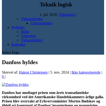
Teknik logisk
1. jul, 2018
|
Teknologi
|
Virksomheden
Virksomheden
Nyheder
Miljø
Teknologi
Virksomheden
Kalender
Select Page
Danfoss hyldes
Skrevet af:
Hakon Christensen
|
5. nov, 2024
|
Ikke kategoriserede
|
0
|
Danfoss har modtaget prisen som årets transatlantiske
virksomhed ved det Amerikanske Handelskammers årlige galla.
Prisen blev overrakt af Erhvervsminister Morten Bødskov og
tildelt på baggrund af Danfoss’ investeringer og mangeårige