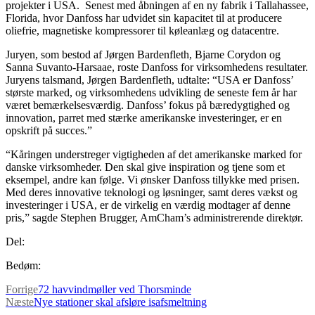
projekter i USA. Senest med åbningen af en ny fabrik i Tallahassee,
Florida, hvor Danfoss har udvidet sin kapacitet til at producere
oliefrie, magnetiske kompressorer til køleanlæg og datacentre.
Juryen, som bestod af Jørgen Bardenfleth, Bjarne Corydon og
Sanna Suvanto-Harsaae, roste Danfoss for virksomhedens resultater.
Juryens talsmand, Jørgen Bardenfleth, udtalte: “USA er Danfoss’
største marked, og virksomhedens udvikling de seneste fem år har
været bemærkelsesværdig. Danfoss’ fokus på bæredygtighed og
innovation, parret med stærke amerikanske investeringer, er en
opskrift på succes.”
“Kåringen understreger vigtigheden af det amerikanske marked for
danske virksomheder. Den skal give inspiration og tjene som et
eksempel, andre kan følge. Vi ønsker Danfoss tillykke med prisen.
Med deres innovative teknologi og løsninger, samt deres vækst og
investeringer i USA, er de virkelig en værdig modtager af denne
pris,” sagde Stephen Brugger, AmCham’s administrerende direktør.
Del:
Bedøm:
Forrige
72 havvindmøller ved Thorsminde
Næste
Nye stationer skal afsløre isafsmeltning