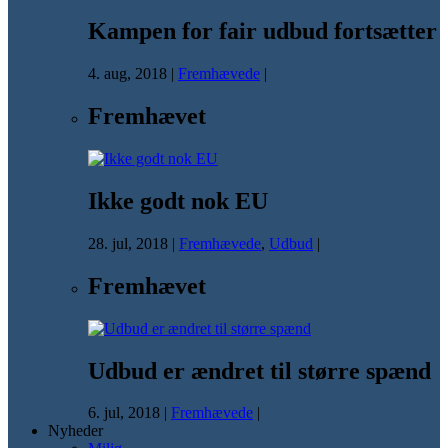
Kampen for fair udbud fortsætter
4. aug, 2018
|
Fremhævede
|
Fremhævet
Ikke godt nok EU
28. jul, 2018
|
Fremhævede
,
Udbud
|
Fremhævet
Udbud er ændret til større spænd
6. jul, 2018
|
Fremhævede
|
Nyheder