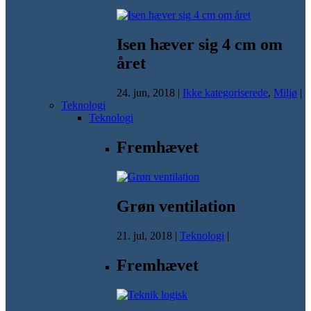
Isen hæver sig 4 cm om
året
24. jun, 2018
|
Ikke kategoriserede
,
Miljø
|
Teknologi
Teknologi
Fremhævet
Grøn ventilation
21. jul, 2018
|
Teknologi
|
Fremhævet