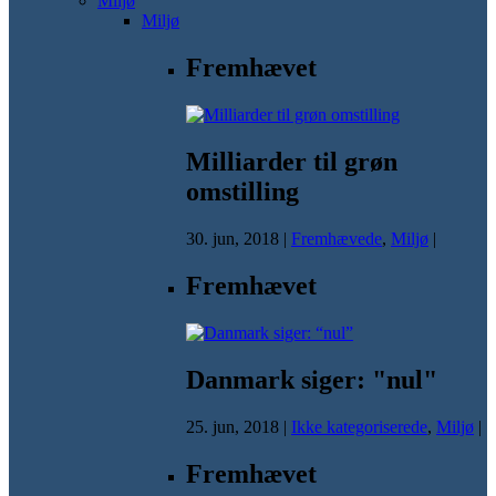
Miljø
Miljø
Fremhævet
Milliarder til grøn
omstilling
30. jun, 2018
|
Fremhævede
,
Miljø
|
Fremhævet
Danmark siger: "nul"
25. jun, 2018
|
Ikke kategoriserede
,
Miljø
|
Fremhævet