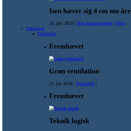
Isen hæver sig 4 cm om åre
24. jun, 2018
|
Ikke kategoriserede
,
Miljø
|
Teknologi
Teknologi
Fremhævet
Grøn ventilation
21. jul, 2018
|
Teknologi
|
Fremhævet
Teknik logisk