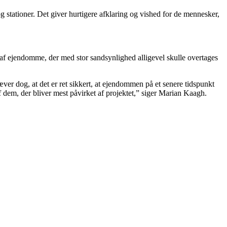
og stationer. Det giver hurtigere afklaring og vished for de mennesker,
e af ejendomme, der med stor sandsynlighed alligevel skulle overtages
ver dog, at det er ret sikkert, at ejendommen på et senere tidspunkt
 af dem, der bliver mest påvirket af projektet,” siger Marian Kaagh.