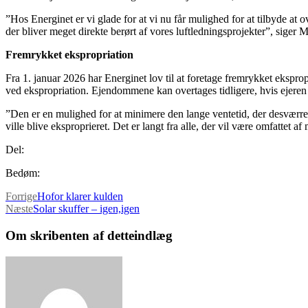
”Hos Energinet er vi glade for at vi nu får mulighed for at tilbyde at 
der bliver meget direkte berørt af vores luftledningsprojekter”, siger 
Fremrykket ekspropriation
Fra 1. januar 2026 har Energinet lov til at foretage fremrykket ekspro
ved ekspropriation. Ejendommene kan overtages tidligere, hvis ejeren le
”Den er en mulighed for at minimere den lange ventetid, der desværre e
ville blive eksproprieret. Det er langt fra alle, der vil være omfattet 
Del:
Bedøm:
Forrige
Hofor klarer kulden
Næste
Solar skuffer – igen,igen
Om skribenten af detteindlæg