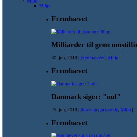
Miljø
Miljø
Fremhævet
Milliarder til grøn omstilli
30. jun, 2018
|
Fremhævede
,
Miljø
|
Fremhævet
Danmark siger: "nul"
25. jun, 2018
|
Ikke kategoriserede
,
Miljø
|
Fremhævet