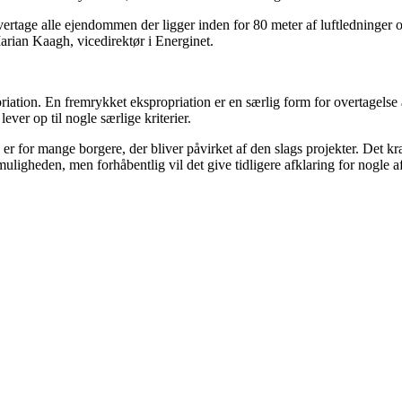
overtage alle ejendommen der ligger inden for 80 meter af luftledninger 
Marian Kaagh, vicedirektør i Energinet.
priation. En fremrykket ekspropriation er en særlig form for overtagels
ver op til nogle særlige kriterier.
r for mange borgere, der bliver påvirket af den slags projekter. Det kræ
af muligheden, men forhåbentlig vil det give tidligere afklaring for nogle