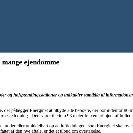
rer mange ejendomme
abler og højspændingsstationer og indkalder samtidig til informations
tale, der pålægger Energinet at tilbyde alle beboere, der bor indenfor 80
ste ledning. Det svarer til cirka 93 meter fra centerlinjen af luftled
 under eller umiddelbart op ad luftledningen, som Energinet skal overt
et af den nye aftale, er det et tilbud om overtagelse.