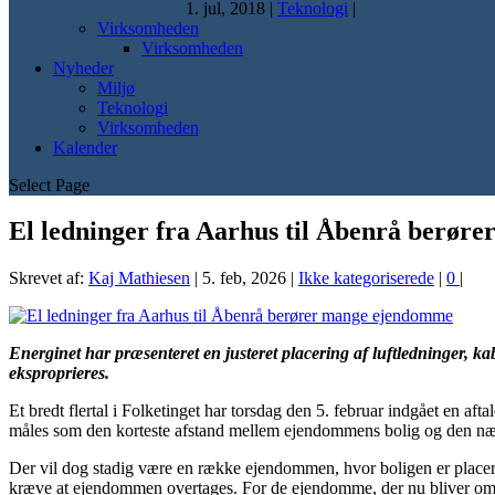
1. jul, 2018
|
Teknologi
|
Virksomheden
Virksomheden
Nyheder
Miljø
Teknologi
Virksomheden
Kalender
Select Page
El ledninger fra Aarhus til Åbenrå berø
Skrevet af:
Kaj Mathiesen
|
5. feb, 2026
|
Ikke kategoriserede
|
0
|
Energinet har præsenteret en justeret placering af luftledninger, k
eksproprieres.
Et bredt flertal i Folketinget har torsdag den 5. februar indgået en af
måles som den korteste afstand mellem ejendommens bolig og den nærme
Der vil dog stadig være en række ejendommen, hvor boligen er placeret
kræve at ejendommen overtages. For de ejendomme, der nu bliver omfatt