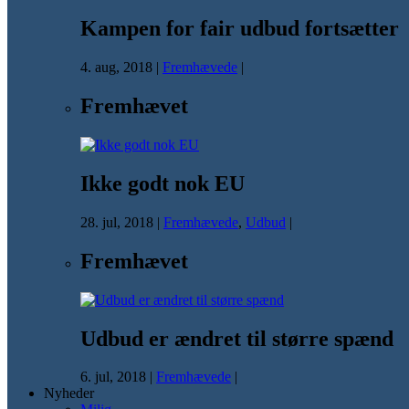
Kampen for fair udbud fortsætter
4. aug, 2018
|
Fremhævede
|
Fremhævet
Ikke godt nok EU
28. jul, 2018
|
Fremhævede
,
Udbud
|
Fremhævet
Udbud er ændret til større spænd
6. jul, 2018
|
Fremhævede
|
Nyheder