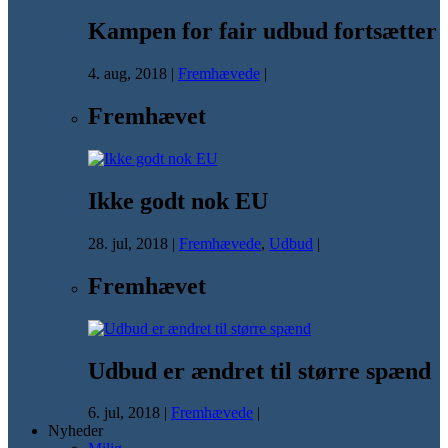
Kampen for fair udbud fortsætter
4. aug, 2018
|
Fremhævede
|
Fremhævet
Ikke godt nok EU
28. jul, 2018
|
Fremhævede
,
Udbud
|
Fremhævet
Udbud er ændret til større spænd
6. jul, 2018
|
Fremhævede
|
Nyheder