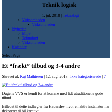
Teknik logisk
1. jul, 2018
|
Teknologi
|
Virksomheden
Virksomheden
Nyheder
Miljø
Teknologi
Virksomheden
Kalender
Select Page
Et “frækt” tilbud og 3-4 andre
Skrevet af:
Kaj Mathiesen
|
12. aug, 2018
|
Ikke kategoriserede
|
7
|
Dagens VVS er kendt for at komme med lidt utraditionelle gode
tilbud.
Billedet til dette indlæg er fra Haderslev, hvor en aktiv installatør har
dekoreret til bil kreativt.