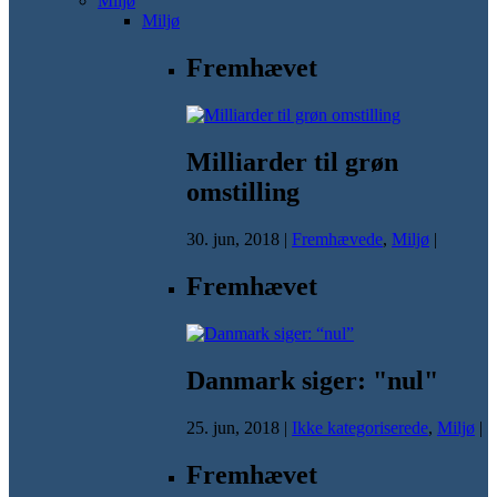
Miljø
Miljø
Fremhævet
Milliarder til grøn
omstilling
30. jun, 2018
|
Fremhævede
,
Miljø
|
Fremhævet
Danmark siger: "nul"
25. jun, 2018
|
Ikke kategoriserede
,
Miljø
|
Fremhævet