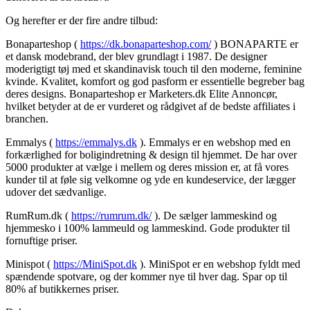
Og herefter er der fire andre tilbud:
Bonaparteshop (
https://dk.bonaparteshop.com/
) BONAPARTE er
et dansk modebrand, der blev grundlagt i 1987. De designer
moderigtigt tøj med et skandinavisk touch til den moderne, feminine
kvinde. Kvalitet, komfort og god pasform er essentielle begreber bag
deres designs. Bonaparteshop er Marketers.dk Elite Annoncør,
hvilket betyder at de er vurderet og rådgivet af de bedste affiliates i
branchen.
Emmalys (
https://emmalys.dk
). Emmalys er en webshop med en
forkærlighed for boligindretning & design til hjemmet. De har over
5000 produkter at vælge i mellem og deres mission er, at få vores
kunder til at føle sig velkomne og yde en kundeservice, der lægger
udover det sædvanlige.
RumRum.dk (
https://rumrum.dk/
). De sælger lammeskind og
hjemmesko i 100% lammeuld og lammeskind. Gode produkter til
fornuftige priser.
Minispot (
https://MiniSpot.dk
). MiniSpot er en webshop fyldt med
spændende spotvare, og der kommer nye til hver dag. Spar op til
80% af butikkernes priser.