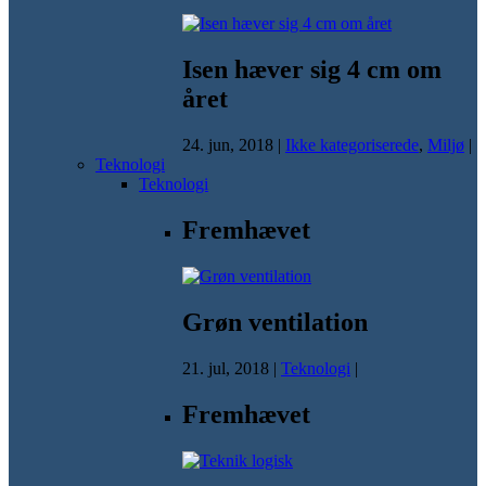
Isen hæver sig 4 cm om
året
24. jun, 2018
|
Ikke kategoriserede
,
Miljø
|
Teknologi
Teknologi
Fremhævet
Grøn ventilation
21. jul, 2018
|
Teknologi
|
Fremhævet