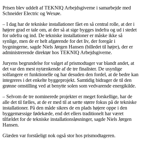
Prisen blev uddelt af TEKNIQ Arbejdsgiverne i samarbejde med
Schneider Electric og Wexøe.
– I dag har de tekniske installationer fået en så central rolle, at der i
højere grad er tale om, at der så at sige bygges indefra og ud i stedet
for udefra og ind. De tekniske installationer er måske ikke så
synlige, men de er helt afgørende for det liv, der foregår i
bygningerne, sagde Niels Jørgen Hansen (billedet til højre), der er
administrerende direktør hos TEKNIQ Arbejdsgiverne.
Juryens begrundelse for valget af prismodtager var blandt andet, at
det var den mest nytænkende af de tre finalister. De usynlige
solfangere er funktionelle og har desuden den fordel, at de bedre kan
integreres i det enkelte byggeprojekt. Samtidig bidrager de til den
grønne omstilling ved at benytte solen som vedvarende energikilde.
– Selvom de tre nominerede projekter er meget forskellige, har de
alle det til fælles, at de er med til at sætte større fokus på de tekniske
installationer. På den måde sikres de en plads højere oppe i den
byggemæssige fødekæde, end det ellers traditionelt har været
tilfældet for de tekniske installationsløsninger, sagde Niels Jørgen
Hansen.
Glæden var forståeligt nok også stor hos prismodtageren.