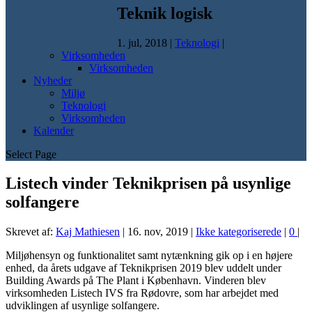
Teknik logisk
1. jul, 2018
|
Teknologi
|
Virksomheden
Virksomheden
Nyheder
Miljø
Teknologi
Virksomheden
Kalender
Select Page
Listech vinder Teknikprisen på usynlige
solfangere
Skrevet af:
Kaj Mathiesen
|
16. nov, 2019
|
Ikke kategoriserede
|
0
|
Miljøhensyn og funktionalitet samt nytænkning gik op i en højere
enhed, da årets udgave af Teknikprisen 2019 blev uddelt under
Building Awards på The Plant i København. Vinderen blev
virksomheden Listech IVS fra Rødovre, som har arbejdet med
udviklingen af usynlige solfangere.