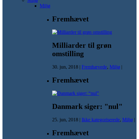
Miljø
Miljø
Fremhævet
Milliarder til grøn
omstilling
30. jun, 2018
|
Fremhævede
,
Miljø
|
Fremhævet
Danmark siger: "nul"
25. jun, 2018
|
Ikke kategoriserede
,
Miljø
|
Fremhævet