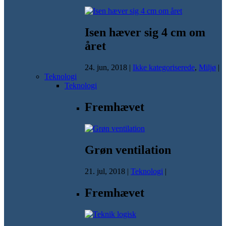
Isen hæver sig 4 cm om
året
24. jun, 2018
|
Ikke kategoriserede
,
Miljø
|
Teknologi
Teknologi
Fremhævet
Grøn ventilation
21. jul, 2018
|
Teknologi
|
Fremhævet