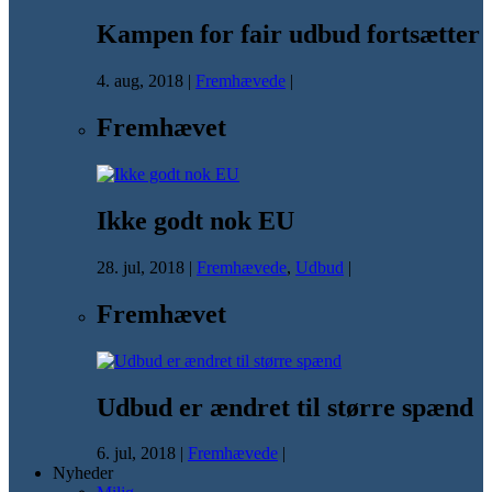
Kampen for fair udbud fortsætter
4. aug, 2018
|
Fremhævede
|
Fremhævet
Ikke godt nok EU
28. jul, 2018
|
Fremhævede
,
Udbud
|
Fremhævet
Udbud er ændret til større spænd
6. jul, 2018
|
Fremhævede
|
Nyheder