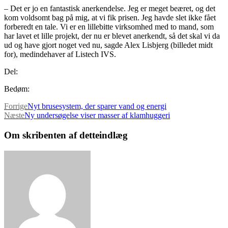
– Det er jo en fantastisk anerkendelse. Jeg er meget beæret, og det
kom voldsomt bag på mig, at vi fik prisen. Jeg havde slet ikke fået
forberedt en tale. Vi er en lillebitte virksomhed med to mand, som
har lavet et lille projekt, der nu er blevet anerkendt, så det skal vi da
ud og have gjort noget ved nu, sagde Alex Lisbjerg (billedet midt
for), medindehaver af Listech IVS.
Del:
Bedøm:
Forrige
Nyt brusesystem, der sparer vand og energi
Næste
Ny undersøgelse viser masser af klamhuggeri
Om skribenten af detteindlæg