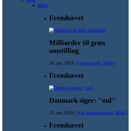
Miljø
Miljø
Fremhævet
Milliarder til grøn
omstilling
30. jun, 2018
|
Fremhævede
,
Miljø
|
Fremhævet
Danmark siger: "nul"
25. jun, 2018
|
Ikke kategoriserede
,
Miljø
|
Fremhævet