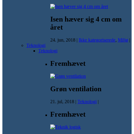
Isen hæver sig 4 cm om
året
24. jun, 2018
|
Ikke kategoriserede
,
Miljø
|
Teknologi
Teknologi
Fremhævet
Grøn ventilation
21. jul, 2018
|
Teknologi
|
Fremhævet