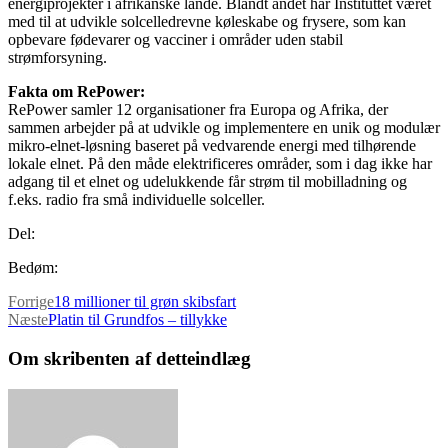
energiprojekter i afrikanske lande. Blandt andet har Instituttet været
med til at udvikle solcelledrevne køleskabe og frysere, som kan
opbevare fødevarer og vacciner i områder uden stabil
strømforsyning.
Fakta om RePower:
RePower samler 12 organisationer fra Europa og Afrika, der
sammen arbejder på at udvikle og implementere en unik og modulær
mikro-elnet-løsning baseret på vedvarende energi med tilhørende
lokale elnet. På den måde elektrificeres områder, som i dag ikke har
adgang til et elnet og udelukkende får strøm til mobilladning og
f.eks. radio fra små individuelle solceller.
Del:
Bedøm:
Forrige
18 millioner til grøn skibsfart
Næste
Platin til Grundfos – tillykke
Om skribenten af detteindlæg