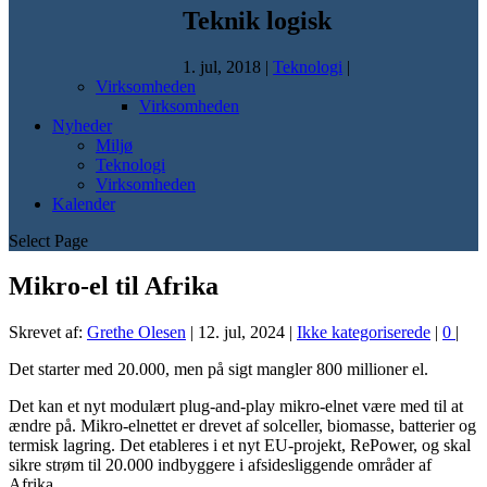
Teknik logisk
1. jul, 2018
|
Teknologi
|
Virksomheden
Virksomheden
Nyheder
Miljø
Teknologi
Virksomheden
Kalender
Select Page
Mikro-el til Afrika
Skrevet af:
Grethe Olesen
|
12. jul, 2024
|
Ikke kategoriserede
|
0
|
Det starter med 20.000, men på sigt mangler 800 millioner el.
Det kan et nyt modulært plug-and-play mikro-elnet være med til at
ændre på. Mikro-elnettet er drevet af solceller, biomasse, batterier og
termisk lagring. Det etableres i et nyt EU-projekt, RePower, og skal
sikre strøm til 20.000 indbyggere i afsidesliggende områder af
Afrika.