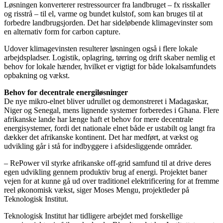
Løsningen konverterer restressourcer fra landbruget – fx risskaller
og risstrå – til el, varme og bundet kulstof, som kan bruges til at
forbedre landbrugsjorden. Det har sideløbende klimagevinster som
en alternativ form for carbon capture.
Udover klimagevinsten resulterer løsningen også i flere lokale
arbejdspladser. Logistik, oplagring, tørring og drift skaber nemlig et
behov for lokale hænder, hvilket er vigtigt for både lokalsamfundets
opbakning og vækst.
Behov for decentrale energiløsninger
De nye mikro-elnet bliver udrullet og demonstreret i Madagaskar,
Niger og Senegal, mens lignende systemer forberedes i Ghana. Flere
afrikanske lande har længe haft et behov for mere decentrale
energisystemer, fordi det nationale elnet både er ustabilt og langt fra
dækker det afrikanske kontinent. Det har medført, at vækst og
udvikling går i stå for indbyggere i afsidesliggende områder.
– RePower vil styrke afrikanske off-grid samfund til at drive deres
egen udvikling gennem produktiv brug af energi. Projektet baner
vejen for at kunne gå ud over traditionel elektrificering for at fremme
reel økonomisk vækst, siger Moses Mengu, projektleder på
Teknologisk Institut.
Teknologisk Institut har tidligere arbejdet med forskellige