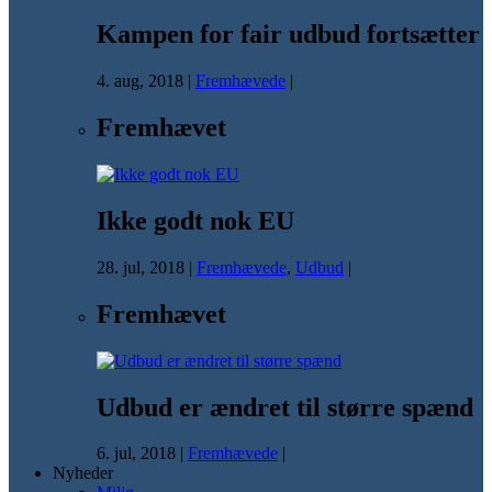
Kampen for fair udbud fortsætter
4. aug, 2018
|
Fremhævede
|
Fremhævet
Ikke godt nok EU
28. jul, 2018
|
Fremhævede
,
Udbud
|
Fremhævet
Udbud er ændret til større spænd
6. jul, 2018
|
Fremhævede
|
Nyheder