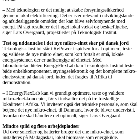
– Med teknologien er det muligt at skabe forsyningssikkerhed
gennem lokal elektrificering. Det er især relevant i udviklingslande
og afsidesliggende områder, der kan blive selvforsynende med
energi. På sigt resulterer det i øget lokal vækst og beskæftigelse,
siger Lars Overgaard, projektleder på Teknologisk Institut.
Test og uddannelse i det nye mikro-elnet sker på dansk jord
Teknologisk Institut står i RePower i spidsen for at optimere, teste
og validere de nye mikro-elnet, som kort fortalt er små, lokale
energisystemer, der er uafhængige af elnettet. Med
laboratoriefaciliteten EnergyFlexLab kan Teknologisk Institut teste
både enkeltkomponenter, styringselektronik og det komplette mikro-
elnetsystem på dansk jord, inden det fragtes til Afrika til
demonstration.
– I EnergyFlexLab kan vi grundigt optimere, teste og validere
mikro-elnet-konceptet, før vi indsætter det på tre forskellige
lokaliteter i Afrika. Vi inviterer også det tekniske personale, som skal
betjene det nye mikro-elnet, til Danmark, hvor de bliver undervist i,
hvordan de skal håndtere det optimalt, siger Lars Overgaard.
Mindre spild og flere arbejdspladser
Ud over solceller og batterier bruger det ene mikro-elnet, som
installeres på Madagaskar, lokal biomasse som energikilde.