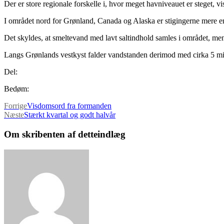
Der er store regionale forskelle i, hvor meget havniveauet er steget, vis
I området nord for Grønland, Canada og Alaska er stigingerne mere en
Det skyldes, at smeltevand med lavt saltindhold samles i området, m
Langs Grønlands vestkyst falder vandstanden derimod med cirka 5 milli
Del:
Bedøm:
Forrige
Visdomsord fra formanden
Næste
Stærkt kvartal og godt halvår
Om skribenten af detteindlæg