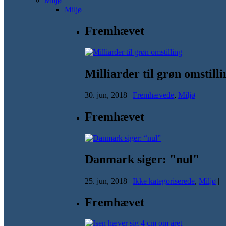
Miljø
Miljø
Fremhævet
Milliarder til grøn omstilli
30. jun, 2018
|
Fremhævede
,
Miljø
|
Fremhævet
Danmark siger: "nul"
25. jun, 2018
|
Ikke kategoriserede
,
Miljø
|
Fremhævet