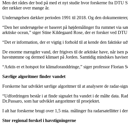
Men det rådes der bod på med et nyt studie hvor forskerne fra DTU
der rækker over mange år.
Undersøgelsen dækker perioden 1991 til 2018. Og den dokumenterer, at 
“Den her undersøgelse er baseret på højdemålinger fra rummet via satel
arktiske ocean,” siger Stine Kildegaard Rose, der er forsker ved DTU S
“Det er information, der er vigtig i forhold til at kende den faktiske
De enorme mængder vand, der frigives til de arktiske have, når isen på
havstrømme og dermed klimaet på Jorden. Samtidig mindskes havisen 
“Arktis er et hotspot for klimaforanddringe,” siger professor Florian 
Særlige algoritmer finder vandet
Forskerne har udviklet særlige algoritmer til at analysere de radar-sign
“Udfordringen består i at finde signalet fra vandet i de målte data. Rad
Dr.Passaro, som har udviklet aægoritmer til proejektet.
I alt har forskerne brugt over 1,5 mia. målinger fra radarsatellitter i de
Stor regional forskel i havstigningerne