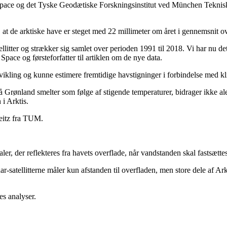
 Space og det Tyske Geodætiske Forskningsinstitut ved München Tekni
de arktiske have er steget med 22 millimeter om året i gennemsnit over
litter og strækker sig samlet over perioden 1991 til 2018. Vi har nu de
pace og førsteforfatter til artiklen om de nye data.
 udvikling og kunne estimere fremtidige havstigninger i forbindelse med k
 Grønland smelter som følge af stigende temperaturer, bidrager ikke alen
i Arktis.
Seitz fra TUM.
aler, der reflekteres fra havets overflade, når vandstanden skal fastsættes
ar-satellitterne måler kun afstanden til overfladen, men store dele af Ark
res analyser.