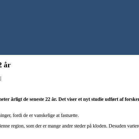
2 år
0
|
eter årligt de seneste 22 år. Det viser et nyt studie udført af for
nger, fordi de er vanskelige at fastsætte.
 i denne region, som der er mange andre steder på kloden. Desuden vari