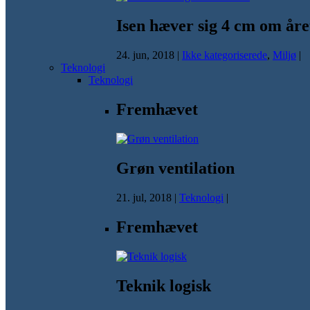
Isen hæver sig 4 cm om åre
24. jun, 2018
|
Ikke kategoriserede
,
Miljø
|
Teknologi
Teknologi
Fremhævet
Grøn ventilation
21. jul, 2018
|
Teknologi
|
Fremhævet
Teknik logisk