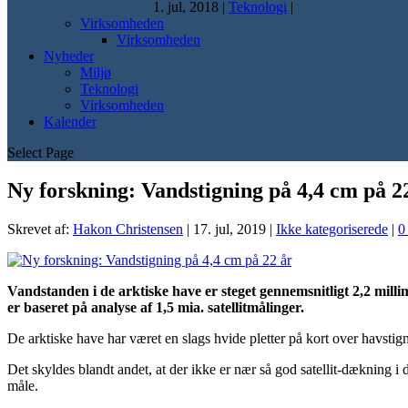
1. jul, 2018
|
Teknologi
|
Virksomheden
Virksomheden
Nyheder
Miljø
Teknologi
Virksomheden
Kalender
Select Page
Ny forskning: Vandstigning på 4,4 cm på 2
Skrevet af:
Hakon Christensen
|
17. jul, 2019
|
Ikke kategoriserede
|
Vandstanden i de arktiske have er steget gennemsnitligt 2,2 millim
er baseret på analyse af 1,5 mia. satellitmålinger.
De arktiske have har været en slags hvide pletter på kort over havstigni
Det skyldes blandt andet, at der ikke er nær så god satellit-dækning
måle.