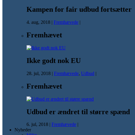
Kampen for fair udbud fortsætter
4. aug, 2018
|
Fremhævede
|
Fremhævet
Ikke godt nok EU
28. jul, 2018
|
Fremhævede
,
Udbud
|
Fremhævet
Udbud er ændret til større spænd
6. jul, 2018
|
Fremhævede
|
Nyheder