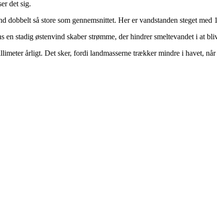
er det sig.
d dobbelt så store som gennemsnittet. Her er vandstanden steget med 1
ens en stadig østenvind skaber strømme, der hindrer smeltevandet i at 
meter årligt. Det sker, fordi landmasserne trækker mindre i havet, når