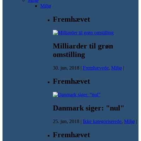
Miljø
Miljø
Fremhævet
Milliarder til grøn
omstilling
30. jun, 2018
|
Fremhævede
,
Miljø
|
Fremhævet
Danmark siger: "nul"
25. jun, 2018
|
Ikke kategoriserede
,
Miljø
|
Fremhævet