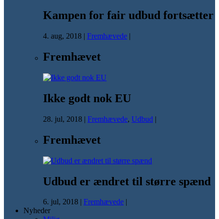
Kampen for fair udbud fortsætter
4. aug, 2018
|
Fremhævede
|
Fremhævet
Ikke godt nok EU
28. jul, 2018
|
Fremhævede
,
Udbud
|
Fremhævet
Udbud er ændret til større spænd
6. jul, 2018
|
Fremhævede
|
Nyheder