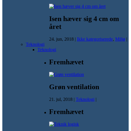
Isen hæver sig 4 cm om
året
24. jun, 2018
|
Ikke kategoriserede
,
Miljø
|
Teknologi
Teknologi
Fremhævet
Grøn ventilation
21. jul, 2018
|
Teknologi
|
Fremhævet