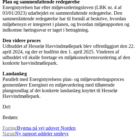
Plan og sammenfattende redegørelse
Energistyrelsen har efter miljøvurderingsloven (LBK nr. 4 af
03/01/2023) udarbejdet en sammenfattende redegørelse. Den
sammenfattende redegørelse har til formål at beskrive, hvordan
miljøhensyn er integreret i planen, og hvordan miljørapporten og
indkomne høringssvar er taget i betragtning.
Den videre proces
Udbuddet af Hesselø Havvindmøllepark blev offentliggjort den 22.
april 2024, og der er budfrist den 1. april 2025. Vinderen af
udbuddet vil skulle foretage en miljøkonsekvensvurdering af den
konkrete havvindmøllepark.
Landanlæg
Parallelt med Energistyrelsens plan- og miljøvurderingsproces
gennemfører Energinet en miljøvurdering med tilhørende
plangrundlag af det konkrete landanlæg knyttet til Hesselø
Havvindmøllepark.
Del:
Bedøm:
Forrige
Bygma på vej udover Norden
Næste
Ny rapport uddeler smileys