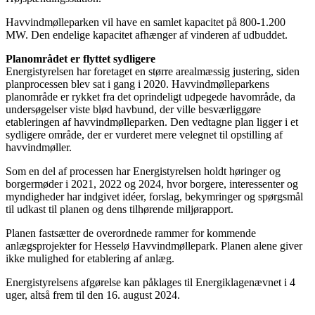
Havvindmølleparken vil have en samlet kapacitet på 800-1.200
MW. Den endelige kapacitet afhænger af vinderen af udbuddet.
Planområdet er flyttet sydligere
Energistyrelsen har foretaget en større arealmæssig justering, siden
planprocessen blev sat i gang i 2020. Havvindmølleparkens
planområde er rykket fra det oprindeligt udpegede havområde, da
undersøgelser viste blød havbund, der ville besværliggøre
etableringen af havvindmølleparken. Den vedtagne plan ligger i et
sydligere område, der er vurderet mere velegnet til opstilling af
havvindmøller.
Som en del af processen har Energistyrelsen holdt høringer og
borgermøder i 2021, 2022 og 2024, hvor borgere, interessenter og
myndigheder har indgivet idéer, forslag, bekymringer og spørgsmål
til udkast til planen og dens tilhørende miljørapport.
Planen fastsætter de overordnede rammer for kommende
anlægsprojekter for Hesselø Havvindmøllepark. Planen alene giver
ikke mulighed for etablering af anlæg.
Energistyrelsens afgørelse kan påklages til Energiklagenævnet i 4
uger, altså frem til den 16. august 2024.