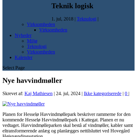
Teknik logisk
1. jul, 2018
|
Teknologi
|
Virksomheden
Virksomheden
Nyheder
Miljø
Teknologi
Virksomheden
Kalender
Select Page
Nye havvindmøller
Skrevet af:
Kaj Mathiesen
|
24. jul, 2024
|
Ikke kategoriserede
|
0
|
Planen for Hesselø Havvindmøllepark beskriver rammerne for den
kommende Hesselø Havvindmøllepark i Kattegat. Planen er nu
vedtaget. Havvindmølleparken skal bestå af vindmøller, kabler samt
eltransformerende anlæg og planlægges nettilsluttet ved Hovegård
Højspændingsstation.