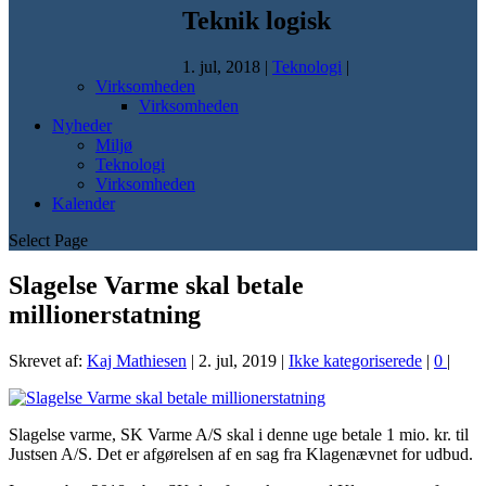
Teknik logisk
1. jul, 2018
|
Teknologi
|
Virksomheden
Virksomheden
Nyheder
Miljø
Teknologi
Virksomheden
Kalender
Select Page
Slagelse Varme skal betale
millionerstatning
Skrevet af:
Kaj Mathiesen
|
2. jul, 2019
|
Ikke kategoriserede
|
0
|
Slagelse varme, SK Varme A/S skal i denne uge betale 1 mio. kr. til
Justsen A/S. Det er afgørelsen af en sag fra Klagenævnet for udbud.