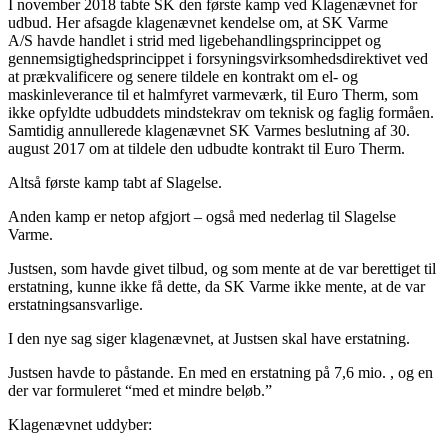
I november 2018 tabte SK den første kamp ved Klagenævnet for
udbud. Her afsagde klagenævnet kendelse om, at SK Varme
A/S havde handlet i strid med ligebehandlingsprincippet og
gennemsigtighedsprincippet i forsyningsvirksomhedsdirektivet ved
at prækvalificere og senere tildele en kontrakt om el- og
maskinleverance til et halmfyret varmeværk, til Euro Therm, som
ikke opfyldte udbuddets mindstekrav om teknisk og faglig formåen.
Samtidig annullerede klagenævnet SK Varmes beslutning af 30.
august 2017 om at tildele den udbudte kontrakt til Euro Therm.
Altså første kamp tabt af Slagelse.
Anden kamp er netop afgjort – også med nederlag til Slagelse
Varme.
Justsen, som havde givet tilbud, og som mente at de var berettiget til
erstatning, kunne ikke få dette, da SK Varme ikke mente, at de var
erstatningsansvarlige.
I den nye sag siger klagenævnet, at Justsen skal have erstatning.
Justsen havde to påstande. En med en erstatning på 7,6 mio. , og en
der var formuleret “med et mindre beløb.”
Klagenævnet uddyber: