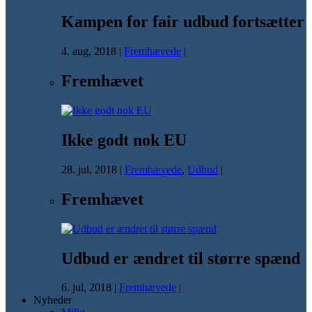
Kampen for fair udbud fortsætter
4. aug, 2018
|
Fremhævede
|
Fremhævet
Ikke godt nok EU
28. jul, 2018
|
Fremhævede
,
Udbud
|
Fremhævet
Udbud er ændret til større spænd
6. jul, 2018
|
Fremhævede
|
Nyheder