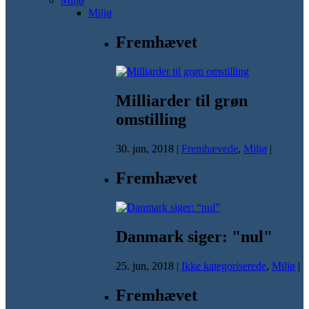
Miljø
Miljø
Fremhævet
Milliarder til grøn
omstilling
30. jun, 2018
|
Fremhævede
,
Miljø
|
Fremhævet
Danmark siger: "nul"
25. jun, 2018
|
Ikke kategoriserede
,
Miljø
|
Fremhævet