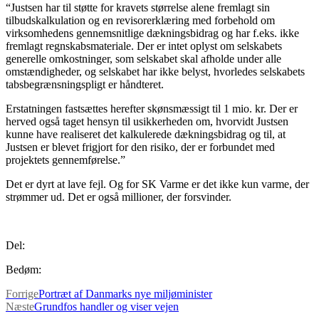
“Justsen har til støtte for kravets størrelse alene fremlagt sin
tilbudskalkulation og en revisorerklæring med forbehold om
virksomhedens gennemsnitlige dækningsbidrag og har f.eks. ikke
fremlagt regnskabsmateriale. Der er intet oplyst om selskabets
generelle omkostninger, som selskabet skal afholde under alle
omstændigheder, og selskabet har ikke belyst, hvorledes selskabets
tabsbegrænsningspligt er håndteret.
Erstatningen fastsættes herefter skønsmæssigt til 1 mio. kr. Der er
herved også taget hensyn til usikkerheden om, hvorvidt Justsen
kunne have realiseret det kalkulerede dækningsbidrag og til, at
Justsen er blevet frigjort for den risiko, der er forbundet med
projektets gennemførelse.”
Det er dyrt at lave fejl. Og for SK Varme er det ikke kun varme, der
strømmer ud. Det er også millioner, der forsvinder.
Del:
Bedøm:
Forrige
Portræt af Danmarks nye miljøminister
Næste
Grundfos handler og viser vejen