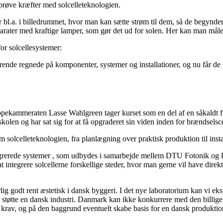
 prøve kræfter med solcelleteknologien.
 bl.a. i billedrummet, hvor man kan sætte strøm til dem, så de begynder 
apparater med kraftige lamper, som gør det ud for solen. Her kan man måle
or solcellesystemer:
derende regnede på komponenter, systemer og installationer, og nu får de 
uppekammeraten Lasse Wahlgreen tager kurset som en del af en såkaldt 
olen og har sat sig for at få opgraderet sin viden inden for brændselscel
solcelleteknologien, fra planlægning over praktisk produktion til insta
ntegrerede systemer , som udbydes i samarbejde mellem DTU Fotonik og 
integrere solcellerne forskellige steder, hvor man gerne vil have direkt
g godt rent æstetisk i dansk byggeri. I det nye laboratorium kan vi eks
støtte en dansk industri. Danmark kan ikke konkurrere med den billige 
e krav, og på den baggrund eventuelt skabe basis for en dansk produktio