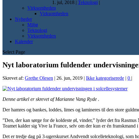
1. jul, 2018
|
Teknologi
|
Virksomheden
Virksomheden
Nyheder
Miljø
Teknologi
Virksomheden
Kalender
Select Page
Nyt laboratorium fuldender undervisningen
Skrevet af:
Grethe Olesen
|
26. jun, 2019
|
Ikke kategoriserede
|
0
|
Denne artikel er skrevet af Marianne Vang Ryde .
Der hamres og bankes, loddes, limes og lamineres til den store guldme
”Den, der kan sørge for de koldeste øl, vinder,” lyder det fra Rasmus N
Teamet kalder sig Vive la France, selv om der kun er én franskmand i 
Det er tredje dag på 3-ugerskurset Andvendt solcelleteknologi, som hol