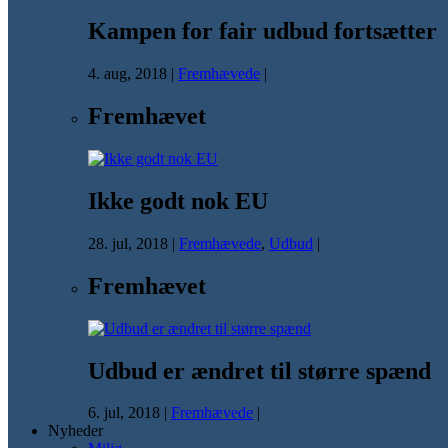
Kampen for fair udbud fortsætter
4. aug, 2018
|
Fremhævede
|
Fremhævet
Ikke godt nok EU
28. jul, 2018
|
Fremhævede
,
Udbud
|
Fremhævet
Udbud er ændret til større spænd
6. jul, 2018
|
Fremhævede
|
Nyheder