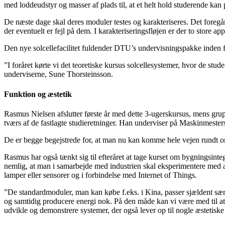
med loddeudstyr og masser af plads til, at et helt hold studerende kan
De næste dage skal deres moduler testes og karakteriseres. Det foregår
der eventuelt er fejl på dem. I karakteriseringsfløjen er der to store 
Den nye solcellefacilitet fuldender DTU’s undervisningspakke inden f
”I foråret kørte vi det teoretiske kursus solcellesystemer, hvor de stu
underviserne, Sune Thorsteinsson.
Funktion og æstetik
Rasmus Nielsen afslutter første år med dette 3-ugerskursus, mens gr
tværs af de fastlagte studieretninger. Han underviser på Maskinmestersk
De er begge begejstrede for, at man nu kan komme hele vejen rundt om 
Rasmus har også tænkt sig til efteråret at tage kurset om bygningsi
nemlig, at man i samarbejde med industrien skal eksperimentere med at 
lamper eller sensorer og i forbindelse med Internet of Things.
”De standardmoduler, man kan købe f.eks. i Kina, passer sjældent særli
og samtidig producere energi nok. På den måde kan vi være med til at 
udvikle og demonstrere systemer, der også lever op til nogle æstetisk