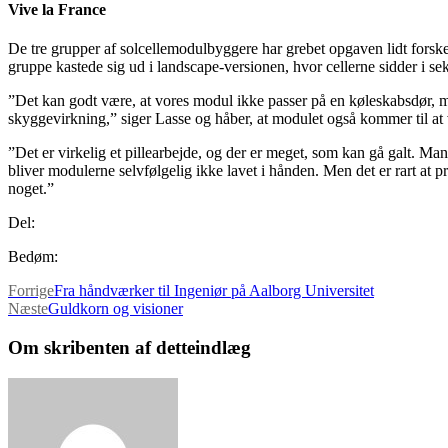
Vive la France
De tre grupper af solcellemodulbyggere har grebet opgaven lidt forske
gruppe kastede sig ud i landscape-versionen, hvor cellerne sidder i se
”Det kan godt være, at vores modul ikke passer på en køleskabsdør, men
skyggevirkning,” siger Lasse og håber, at modulet også kommer til at 
”Det er virkelig et pillearbejde, og der er meget, som kan gå galt. Man
bliver modulerne selvfølgelig ikke lavet i hånden. Men det er rart at 
noget.”
Del:
Bedøm:
Forrige
Fra håndværker til Ingeniør på Aalborg Universitet
Næste
Guldkorn og visioner
Om skribenten af detteindlæg