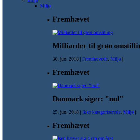
Miljø
Miljø
Fremhævet
Milliarder til grøn omstilli
30. jun, 2018
|
Fremhævede
,
Miljø
|
Fremhævet
Danmark siger: "nul"
25. jun, 2018
|
Ikke kategoriserede
,
Miljø
|
Fremhævet