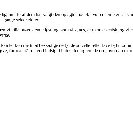
lligt an. To af dem har valgt den oplagte model, hvor cellerne er sat 
ks gange seks rækker.
 vi ville prøve denne løsning, som vi synes, er mere æstetisk, og vi re
virke.
 kan let komme til at beskadige de tynde solceller eller lave fejl i lodni
prøve, for man får en god indsigt i industrien og en idé om, hvordan man