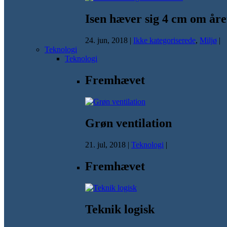
Isen hæver sig 4 cm om åre
24. jun, 2018
|
Ikke kategoriserede
,
Miljø
|
Teknologi
Teknologi
Fremhævet
Grøn ventilation
21. jul, 2018
|
Teknologi
|
Fremhævet
Teknik logisk