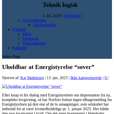
Teknik logisk
1. jul, 2018
|
Teknologi
|
Virksomheden
Virksomheden
Nyheder
Miljø
Teknologi
Virksomheden
Kalender
Select Page
Uholdbar at Energistyrelse “sover”
Skrevet af:
Kaj Mathiesen
|
13. jan, 2025
|
Ikke kategoriserede
|
0
|
Efter knap et års dialog med Energistyrelsen om dispensation fra ny,
kompleks lovgivning, så har Norfors fortsat ingen tilbagemelding fra
Energistyrelsen på den ene af de to ansøgninger, som selskabet har
indsendt for at være lovmedholdelige pr. 1. januar 2025. Her trådte
den nye lovgivning i kraft. Om det siger borgmester i Hørsholm