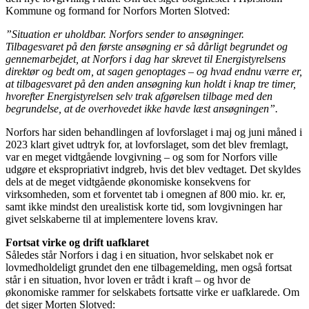
Kommune og formand for Norfors Morten Slotved:
”Situation er uholdbar. Norfors sender to ansøgninger.
Tilbagesvaret på den første ansøgning er så dårligt begrundet og
gennemarbejdet, at Norfors i dag har skrevet til Energistyrelsens
direktør og bedt om, at sagen genoptages – og hvad endnu værre er,
at tilbagesvaret på den anden ansøgning kun holdt i knap tre timer,
hvorefter Energistyrelsen selv trak afgørelsen tilbage med den
begrundelse, at de overhovedet ikke havde læst ansøgningen”.
Norfors har siden behandlingen af lovforslaget i maj og juni måned i
2023 klart givet udtryk for, at lovforslaget, som det blev fremlagt,
var en meget vidtgående lovgivning – og som for Norfors ville
udgøre et ekspropriativt indgreb, hvis det blev vedtaget. Det skyldes
dels at de meget vidtgående økonomiske konsekvens for
virksomheden, som et forventet tab i omegnen af 800 mio. kr. er,
samt ikke mindst den urealistisk korte tid, som lovgivningen har
givet selskaberne til at implementere lovens krav.
Fortsat virke og drift uafklaret
Således står Norfors i dag i en situation, hvor selskabet nok er
lovmedholdeligt grundet den ene tilbagemelding, men også fortsat
står i en situation, hvor loven er trådt i kraft – og hvor de
økonomiske rammer for selskabets fortsatte virke er uafklarede. Om
det siger Morten Slotved: