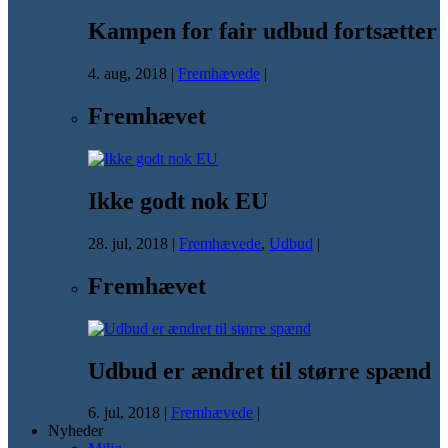
Kampen for fair udbud fortsætter
4. aug, 2018
|
Fremhævede
|
Fremhævet
Ikke godt nok EU
28. jul, 2018
|
Fremhævede
,
Udbud
|
Fremhævet
Udbud er ændret til større spænd
6. jul, 2018
|
Fremhævede
|
Nyheder