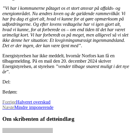
”Vi har i kommunerne påtaget os et stort ansvar på affalds- og
energiområdet. Nu ændres loven og de gældende rammevilkår. Vi
har fra dag et gjort alt, hvad vi kunne for at gøre opmærksom på
udfordringerne. Og efter lovens vedtagelse har vi igen gjort alt,
hvad vi kunne, for at forberede os – om end tiden til det har været
urimeligt kort. Vi har forberedt os på meget, men alligevel så vi slet
ikke denne her situation: Et lovgivningsmæssigt ingenmandsland.
Det er der ingen, der kan være tjent med”.
Energistyrelsen har ikke meddelt, hvornår Norfors kan få en
tilbagemelding. På en mail den 20. december 2024 skriver
Energistyrelsen, at styrelsen
”vender tilbage snarest muligt i det nye
år
”.
Del:
Bedøm:
Forrige
Halveret overskud
Næste
Mindre imponerende
Om skribenten af detteindlæg