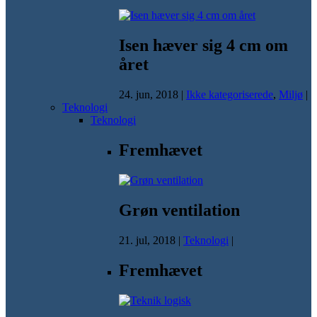
Isen hæver sig 4 cm om
året
24. jun, 2018
|
Ikke kategoriserede
,
Miljø
|
Teknologi
Teknologi
Fremhævet
Grøn ventilation
21. jul, 2018
|
Teknologi
|
Fremhævet