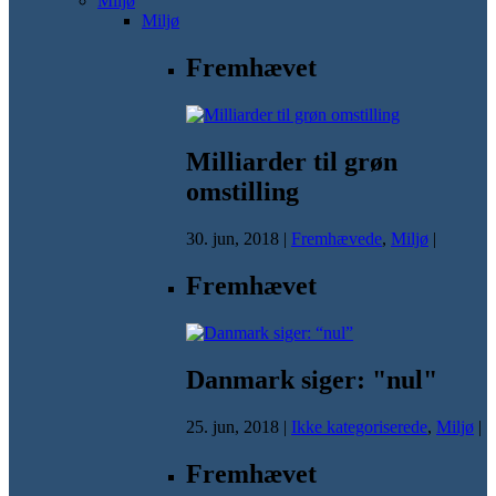
Miljø
Miljø
Fremhævet
Milliarder til grøn
omstilling
30. jun, 2018
|
Fremhævede
,
Miljø
|
Fremhævet
Danmark siger: "nul"
25. jun, 2018
|
Ikke kategoriserede
,
Miljø
|
Fremhævet