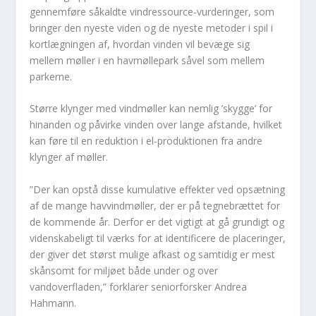
gennemføre såkaldte vindressource-vurderinger, som
bringer den nyeste viden og de nyeste metoder i spil i
kortlægningen af, hvordan vinden vil bevæge sig
mellem møller i en havmøllepark såvel som mellem
parkerne.
Større klynger med vindmøller kan nemlig ’skygge’ for
hinanden og påvirke vinden over lange afstande, hvilket
kan føre til en reduktion i el-produktionen fra andre
klynger af møller.
”Der kan opstå disse kumulative effekter ved opsætning
af de mange havvindmøller, der er på tegnebrættet for
de kommende år. Derfor er det vigtigt at gå grundigt og
videnskabeligt til værks for at identificere de placeringer,
der giver det størst mulige afkast og samtidig er mest
skånsomt for miljøet både under og over
vandoverfladen,” forklarer seniorforsker Andrea
Hahmann.