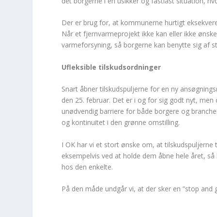
det borgerne i en usikker og fastlåst situation, hv
Der er brug for, at kommunerne hurtigt eksekverer
Når et fjernvarmeprojekt ikke kan eller ikke ønske
varmeforsyning, så borgerne kan benytte sig af s
Ufleksible tilskudsordninger
Snart åbner tilskudspuljerne for en ny ansøgnin
den 25. februar. Det er i og for sig godt nyt, me
unødvendig barriere for både borgere og branchen
og kontinuitet i den grønne omstilling.
I OK har vi et stort ønske om, at tilskudspuljerne 
eksempelvis ved at holde dem åbne hele året, så b
hos den enkelte.
På den måde undgår vi, at der sker en ”stop and g