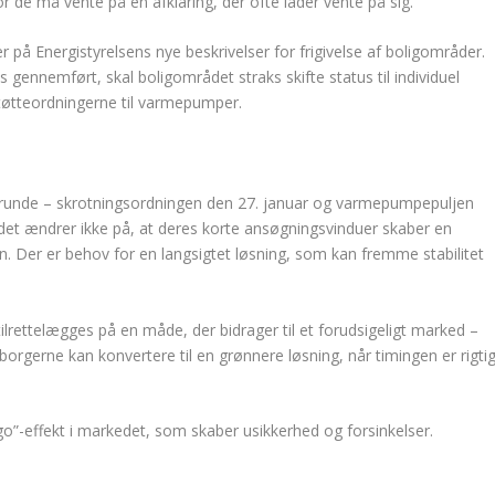
or de må vente på en afklaring, der ofte lader vente på sig.
 på Energistyrelsens nye beskrivelser for frigivelse af boligområder.
s gennemført, skal boligområdet straks skifte status til individuel
tøtteordningerne til varmepumper.
gsrunde – skrotningsordningen den 27. januar og varmepumpepuljen
n det ændrer ikke på, at deres korte ansøgningsvinduer skaber en
. Der er behov for en langsigtet løsning, som kan fremme stabilitet
tilrettelægges på en måde, der bidrager til et forudsigeligt marked –
orgerne kan konvertere til en grønnere løsning, når timingen er rigti
o”-effekt i markedet, som skaber usikkerhed og forsinkelser.