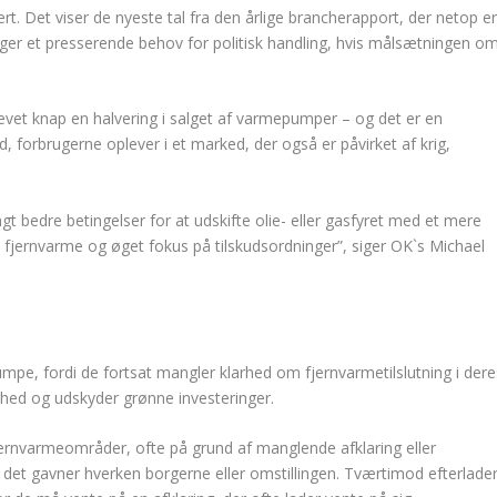
 Det viser de nyeste tal fra den årlige brancherapport, der netop e
eger et presserende behov for politisk handling, hvis målsætningen o
evet knap en halvering i salget af varmepumper – og det er en
, forbrugerne oplever i et marked, der også er påvirket af krig,
angt bedre betingelser for at udskifte olie- eller gasfyret med et mere
m fjernvarme og øget fokus på tilskudsordninger”, siger OK`s Michael
mpe, fordi de fortsat mangler klarhed om fjernvarmetilslutning i dere
hed og udskyder grønne investeringer.
ernvarmeområder, ofte på grund af manglende afklaring eller
or det gavner hverken borgerne eller omstillingen. Tværtimod efterlade