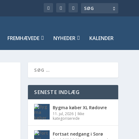
FREMHÆVEDE
NYHEDER
KALENDER
SENESTE INDLÆG
Bygma køber XL Rødovre
11. jul, 2026
|
Ikke
kategoriserede
Fortsat nedgang i Sorø