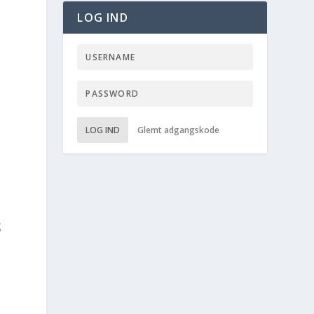
LOG IND
LOG IND
Glemt adgangskode
g