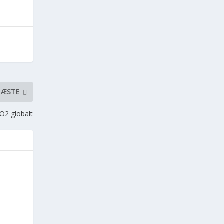
NÆSTE
O2 globalt