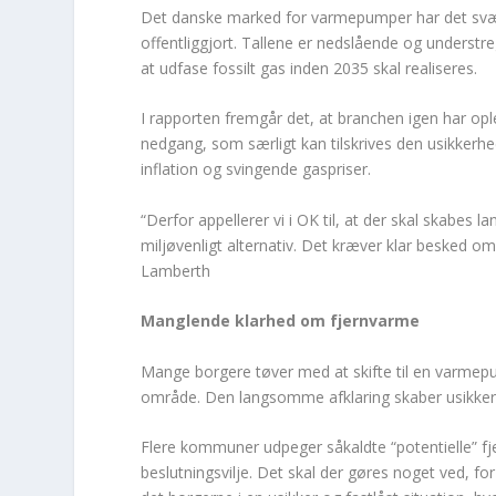
Det danske marked for varmepumper har det svært.
offentliggjort. Tallene er nedslående og understr
at udfase fossilt gas inden 2035 skal realiseres.
I rapporten fremgår det, at branchen igen har opl
nedgang, som særligt kan tilskrives den usikkerhed
inflation og svingende gaspriser.
“Derfor appellerer vi i OK til, at der skal skabes l
miljøvenligt alternativ. Det kræver klar besked o
Lamberth
Manglende klarhed om fjernvarme
Mange borgere tøver med at skifte til en varmepu
område. Den langsomme afklaring skaber usikker
Flere kommuner udpeger såkaldte “potentielle” fj
beslutningsvilje. Det skal der gøres noget ved, f