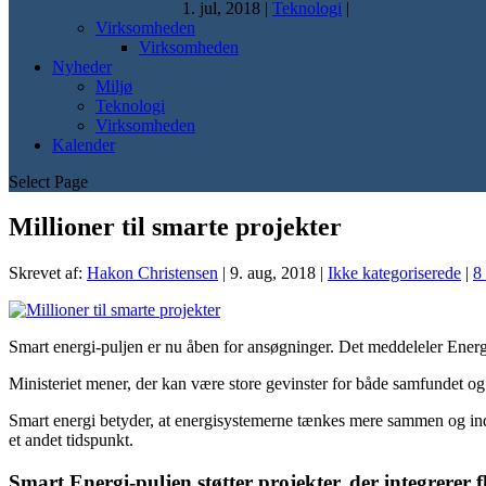
1. jul, 2018
|
Teknologi
|
Virksomheden
Virksomheden
Nyheder
Miljø
Teknologi
Virksomheden
Kalender
Select Page
Millioner til smarte projekter
Skrevet af:
Hakon Christensen
|
9. aug, 2018
|
Ikke kategoriserede
|
8
Smart energi-puljen er nu åben for ansøgninger. Det meddeleler Energi 
Ministeriet mener, der kan være store gevinster for både samfundet og
Smart energi betyder, at energisystemerne tænkes mere sammen og indr
et andet tidspunkt.
Smart Energi-puljen støtter projekter, der integrerer 