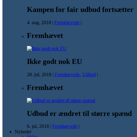
Kampen for fair udbud fortsætter
4. aug, 2018
|
Fremhævede
|
Fremhævet
Ikke godt nok EU
28. jul, 2018
|
Fremhævede
,
Udbud
|
Fremhævet
Udbud er ændret til større spænd
6. jul, 2018
|
Fremhævede
|
Nyheder