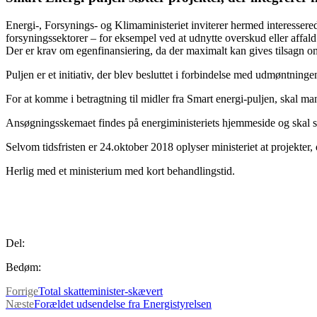
Energi-, Forsynings- og Klimaministeriet inviterer hermed interesserede
forsyningssektorer – for eksempel ved at udnytte overskud eller affald 
Der er krav om egenfinansiering, da der maximalt kan gives tilsagn om t
Puljen er et initiativ, der blev besluttet i forbindelse med udmøntnin
For at komme i betragtning til midler fra Smart energi-puljen, skal 
Ansøgningsskemaet findes på energiministeriets hjemmeside og skal s
Selvom tidsfristen er 24.oktober 2018 oplyser ministeriet at projekter,
Herlig med et ministerium med kort behandlingstid.
Del:
Bedøm:
Forrige
Total skatteminister-skævert
Næste
Forældet udsendelse fra Energistyrelsen