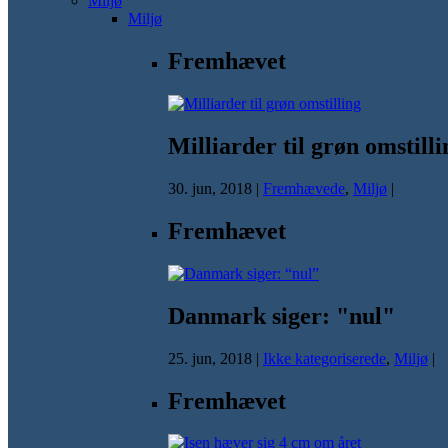
Miljø
Miljø
Fremhævet
Milliarder til grøn omstilli
30. jun, 2018
|
Fremhævede
,
Miljø
|
Fremhævet
Danmark siger: "nul"
25. jun, 2018
|
Ikke kategoriserede
,
Miljø
|
Fremhævet