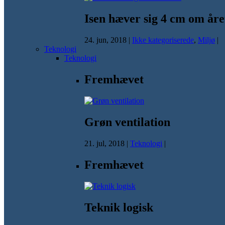
Isen hæver sig 4 cm om åre
24. jun, 2018
|
Ikke kategoriserede
,
Miljø
|
Teknologi
Teknologi
Fremhævet
Grøn ventilation
21. jul, 2018
|
Teknologi
|
Fremhævet
Teknik logisk