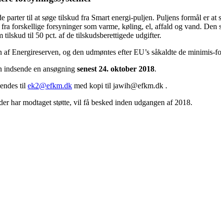
 parter til at søge tilskud fra Smart energi-puljen. Puljens formål er at 
fra forskellige forsyninger som varme, køling, el, affald og vand. Den s
ilskud til 50 pct. af de tilskudsberettigede udgifter.
gen af Energireserven, og den udmøntes efter EU’s såkaldte de minimis-f
man indsende en ansøgning
senest 24. oktober 2018
.
endes til
ek2@efkm.dk
med kopi til jawih@efkm.dk .
 der har modtaget støtte, vil få besked inden udgangen af 2018.