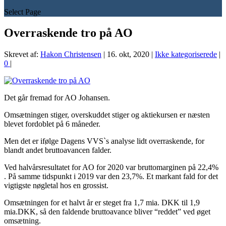
Select Page
Overraskende tro på AO
Skrevet af:
Hakon Christensen
|
16. okt, 2020
|
Ikke kategoriserede
|
0
|
Det går fremad for AO Johansen.
Omsætningen stiger, overskuddet stiger og aktiekursen er næsten
blevet fordoblet på 6 måneder.
Men det er ifølge Dagens VVS`s analyse lidt overraskende, for
blandt andet bruttoavancen falder.
Ved halvårsresultatet for AO for 2020 var bruttomarginen på 22,4%
. På samme tidspunkt i 2019 var den 23,7%. Et markant fald for det
vigtigste nøgletal hos en grossist.
Omsætningen for et halvt år er steget fra 1,7 mia. DKK til 1,9
mia.DKK, så den faldende bruttoavance bliver “reddet” ved øget
omsætning.