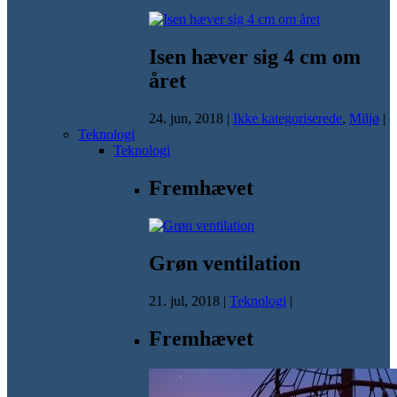
Isen hæver sig 4 cm om
året
24. jun, 2018
|
Ikke kategoriserede
,
Miljø
|
Teknologi
Teknologi
Fremhævet
Grøn ventilation
21. jul, 2018
|
Teknologi
|
Fremhævet