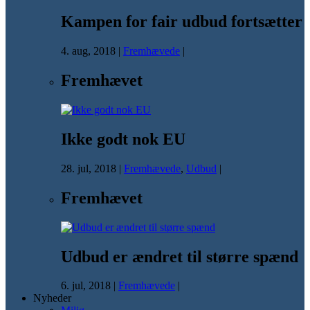
Kampen for fair udbud fortsætter
4. aug, 2018
|
Fremhævede
|
Fremhævet
Ikke godt nok EU
28. jul, 2018
|
Fremhævede
,
Udbud
|
Fremhævet
Udbud er ændret til større spænd
6. jul, 2018
|
Fremhævede
|
Nyheder