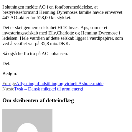
I slutningen meldte AO i en fondbørsmeddelelse, at
bestyrelsesformand Henning Dyremoses familie havde erhvervet
447 AO-aktier for 558,00 kr. stykket.
Det er sket gennem selskabet HCE Invest Aps, som er et
investeringsselskab med Elly,Charlotte og Henning Dyremose i
ledelsen. Hele værdien af dette selskab ligger i værdipapirer, som
ved årsskiftet var på 35,8 mio.DKK.
Så også herfra tro på AO Johansen.
Del:
Bedøm:
Forrige
Aflysning af udstilling og virtuelt Ashrae-møde
Næste
Tysk – Dansk milepæl til grøn energi
Om skribenten af detteindlæg