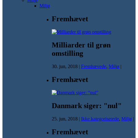
Miljø
Miljø
Fremhævet
Milliarder til grøn
omstilling
30. jun, 2018
|
Fremhævede
,
Miljø
|
Fremhævet
Danmark siger: "nul"
25. jun, 2018
|
Ikke kategoriserede
,
Miljø
|
Fremhævet