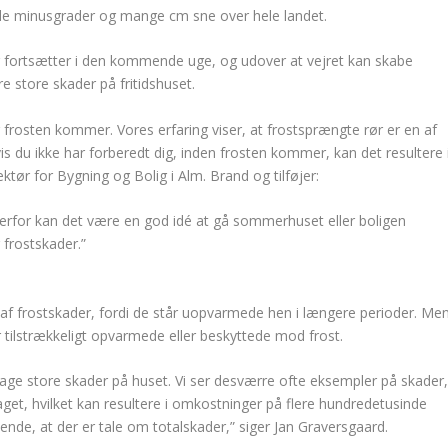
ede minusgrader og mange cm sne over hele landet.
jr fortsætter i den kommende uge, og udover at vejret kan skabe
e store skader på fritidshuset.
r frosten kommer. Vores erfaring viser, at frostsprængte rør er en af
s du ikke har forberedt dig, inden frosten kommer, kan det resultere 
ktør for Bygning og Bolig i Alm. Brand og tilføjer:
derfor kan det være en god idé at gå sommerhuset eller boligen
 frostskader.”
af frostskader, fordi de står uopvarmede hen i længere perioder. Me
 tilstrækkeligt opvarmede eller beskyttede mod frost.
rsage store skader på huset. Vi ser desværre ofte eksempler på skader
daget, hvilket kan resultere i omkostninger på flere hundredetusinde
ende, at der er tale om totalskader,” siger Jan Graversgaard.