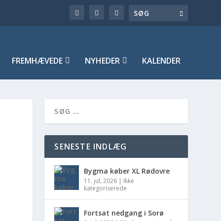
FREMHÆVEDE
NYHEDER
KALENDER
SENESTE INDLÆG
Bygma køber XL Rødovre
11. jul, 2026
|
Ikke
kategoriserede
Fortsat nedgang i Sorø