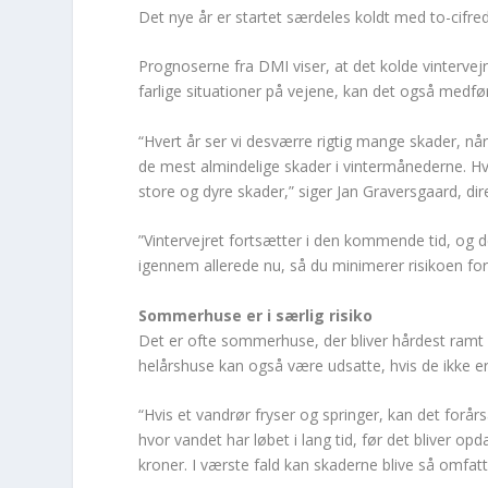
Det nye år er startet særdeles koldt med to-cifr
Prognoserne fra DMI viser, at det kolde vinterve
farlige situationer på vejene, kan det også medfør
“Hvert år ser vi desværre rigtig mange skader, nå
de mest almindelige skader i vintermånederne. Hvi
store og dyre skader,” siger Jan Graversgaard, dire
”Vintervejret fortsætter i den kommende tid, og 
igennem allerede nu, så du minimerer risikoen for
Sommerhuse er i særlig risiko
Det er ofte sommerhuse, der bliver hårdest ramt 
helårshuse kan også være udsatte, hvis de ikke er
“Hvis et vandrør fryser og springer, kan det forå
hvor vandet har løbet i lang tid, før det bliver op
kroner. I værste fald kan skaderne blive så omfatt