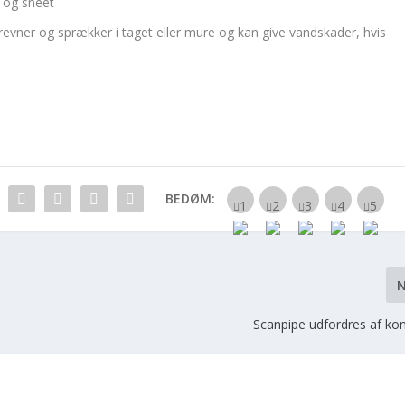
t og sneet
vner og sprækker i taget eller mure og kan give vandskader, hvis
BEDØM:
Scanpipe udfordres af ko