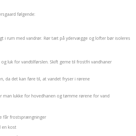
ersgaard følgende:
gt i rum med vandrør. Rør tæt på ydervægge og lofter bør isoleres
g luk for vandtilførslen. Skift gerne til frostfri vandhaner
 da det kan føre til, at vandet fryser i rørene
ør man lukke for hovedhanen og tømme rørene for vand
ke får frostsprængninger
d en kost