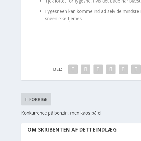
Tjek loftet for fygesne, hvis det både har blæs
Fygesneen kan komme ind ad selv de mindste re
sneen ikke fjernes
DEL:
FORRIGE
Konkurrence på benzin, men kaos på el
OM SKRIBENTEN AF DETTEINDLÆG