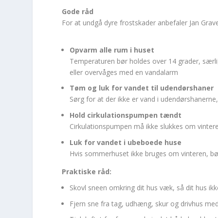
Gode råd
For at undgå dyre frostskader anbefaler Jan Grav
Opvarm alle rum i huset
Temperaturen bør holdes over 14 grader, særli
eller overvåges med en vandalarm
Tøm og luk for vandet til udendørshaner
Sørg for at der ikke er vand i udendørshanerne, o
Hold cirkulationspumpen tændt
Cirkulationspumpen må ikke slukkes om vinteren,
Luk for vandet i ubeboede huse
Hvis sommerhuset ikke bruges om vinteren, b
Praktiske råd:
Skovl sneen omkring dit hus væk, så dit hus ik
Fjern sne fra tag, udhæng, skur og drivhus me