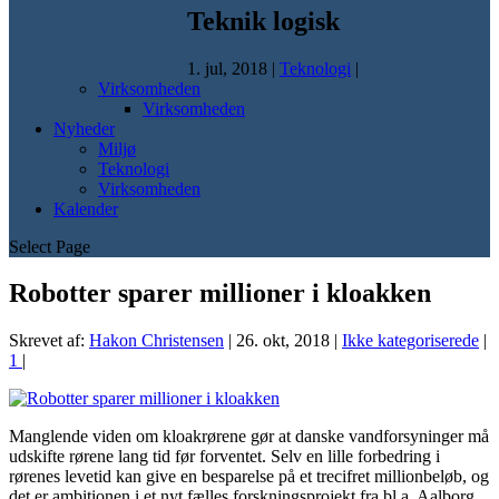
Teknik logisk
1. jul, 2018
|
Teknologi
|
Virksomheden
Virksomheden
Nyheder
Miljø
Teknologi
Virksomheden
Kalender
Select Page
Robotter sparer millioner i kloakken
Skrevet af:
Hakon Christensen
|
26. okt, 2018
|
Ikke kategoriserede
|
1
|
Manglende viden om kloakrørene gør at danske vandforsyninger må
udskifte rørene lang tid før forventet. Selv en lille forbedring i
rørenes levetid kan give en besparelse på et trecifret millionbeløb, og
det er ambitionen i et nyt fælles forskningsprojekt fra bl.a. Aalborg