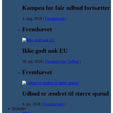
Kampen for fair udbud fortsætter
4. aug, 2018
|
Fremhævede
|
Fremhævet
Ikke godt nok EU
28. jul, 2018
|
Fremhævede
,
Udbud
|
Fremhævet
Udbud er ændret til større spænd
6. jul, 2018
|
Fremhævede
|
Nyheder