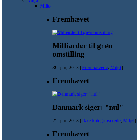
Miljø
Miljø
Fremhævet
Milliarder til grøn
omstilling
30. jun, 2018
|
Fremhævede
,
Miljø
|
Fremhævet
Danmark siger: "nul"
25. jun, 2018
|
Ikke kategoriserede
,
Miljø
|
Fremhævet