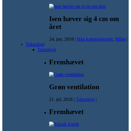
Isen hæver sig 4 cm om
året
24. jun, 2018
|
Ikke kategoriserede
,
Miljø
|
Teknologi
Teknologi
Fremhævet
Grøn ventilation
21. jul, 2018
|
Teknologi
|
Fremhævet