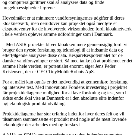
og computeralgoritmer skal så analysere data og finde
uregelmæssigheder i rørene.
Hovedmålet er at minimere vandforsyningernes udgifter til deres
kloaknetværk, men derudover kan projektet også medføre et
eksporteventyr for de involverede virksomheder, fordi kloaknetværk
i hele verden oplever samme udfordringer som i Danmark.
– Med ASIR projektet bliver kloakken mere gennemsigtig fordi vi
bruger den nyeste forskning og teknologi til at indsamle data og
efterfølgende analysere disse data. Besparelsespotentialet for de
danske vandforsyninger er stort. Så med tanke på at problemet er det
samme i hele verden, er potentialet enormt, siger Jens Peder
Kristensen, der er CEO TinyMobileRobots ApS.
For at målet kan opnås er det nødvendigt at gennemføre forskning
og intensive test. Med innovations Fondens investering i projektet
får projektdeltagerne mulighed for at lave forskning og test, som i
sidste ende skal vise at Danmark er i den absolutte elite indenfor
højteknologisk produktudvikling.
Projektdeltagerne har stor erfaring indenfor hver deres felt og vil
tilsammen sammensætte et produkt med nogle af de mest lovende
teknologier der arbejdes med og forskes i.
AAU’s og SDU’s enorme erfaring og viden indenfor computer