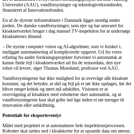
Universitet (AAU), vandforsyninger og teknologivirksomheder,
finansieret af Innovationsfonden.
En af de dyreste infrastrukturer i Danmark ligger nemlig under
jorden. De danske vandforsyninger, som ejer og har ansvaret for
kloaknetværket bruger i dag manuel TV-inspektion for at undersøge
kloakrørenes tilstand.
– De nyeste
computer vision
og AI-algoritmer, som vi forsker i,
muliggør automatisering af komplicerede opgaver. Ud fra vores
erfaring fra andre forskningsprojekter forventer vi automatisk at
kunne finde fejl i kloaknetværket ud fra de sensordata, den nye
robot vil levere, siger Thomas Moeslund, professor ved AAU.
Vandforsyningerne har ikke mulighed for at overvåge alle kloakrør
konstant, og det betyder, at slid og fejl på et rør ikke opdages, før det
bliver meget kritisk og røret må udskiftes. Visionen er at
overvågning af kloakken med robotterne sker automatisk, og at
vandforsyningerne kun skal gribe ind lige inden et rør trænger til
renovation eller udskiftning.
Potentiale for eksporteventyr
Målet med projektet er at automatisere hele inspektionsprocessen.
Robotter skal sættes ned i kloakkerne for at opsamle data om rørene,