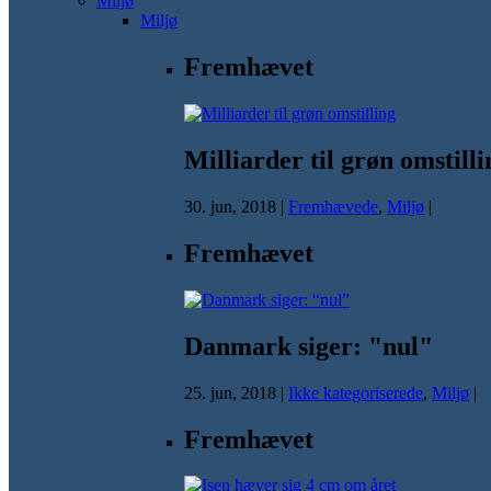
Miljø
Miljø
Fremhævet
Milliarder til grøn omstilli
30. jun, 2018
|
Fremhævede
,
Miljø
|
Fremhævet
Danmark siger: "nul"
25. jun, 2018
|
Ikke kategoriserede
,
Miljø
|
Fremhævet