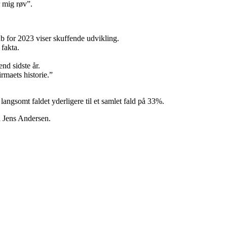
 mig røv”.
ab for 2023 viser skuffende udvikling.
 fakta.
nd sidste år.
irmaets historie.”
angsomt faldet yderligere til et samlet fald på 33%.
n Jens Andersen.