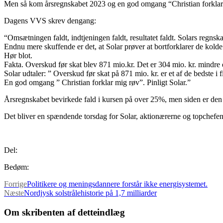
Men så kom årsregnskabet 2023 og en god omgang “Christian forklar
Dagens VVS skrev dengang:
“Omsætningen faldt, indtjeningen faldt, resultatet faldt. Solars regnsk
Endnu mere skuffende er det, at Solar prøver at bortforklarer de kolde
Hør blot.
Fakta. Overskud før skat blev 871 mio.kr. Det er 304 mio. kr. mindre e
Solar udtaler: ” Overskud før skat på 871 mio. kr. er et af de bedste i f
En god omgang ” Christian forklar mig røv”. Pinligt Solar.”
Årsregnskabet bevirkede fald i kursen på over 25%, men siden er den l
Det bliver en spændende torsdag for Solar, aktionærerne og topchefe
Del:
Bedøm:
Forrige
Politikere og meningsdannere forstår ikke energisystemet.
Næste
Nordjysk solstrålehistorie på 1,7 milliarder
Om skribenten af detteindlæg