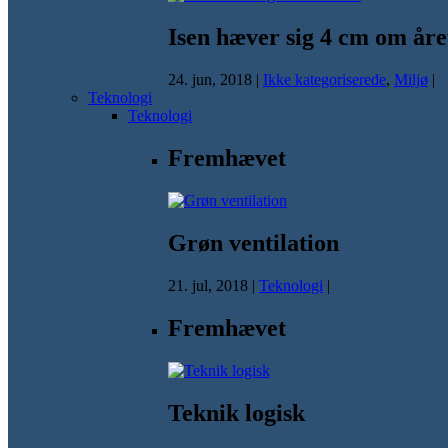
Isen hæver sig 4 cm om åre
24. jun, 2018
|
Ikke kategoriserede
,
Miljø
|
Teknologi
Teknologi
Fremhævet
Grøn ventilation
21. jul, 2018
|
Teknologi
|
Fremhævet
Teknik logisk