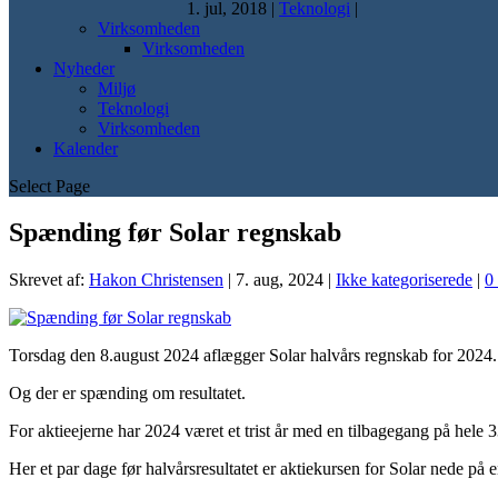
1. jul, 2018
|
Teknologi
|
Virksomheden
Virksomheden
Nyheder
Miljø
Teknologi
Virksomheden
Kalender
Select Page
Spænding før Solar regnskab
Skrevet af:
Hakon Christensen
|
7. aug, 2024
|
Ikke kategoriserede
|
0
Torsdag den 8.august 2024 aflægger Solar halvårs regnskab for 2024.
Og der er spænding om resultatet.
For aktieejerne har 2024 været et trist år med en tilbagegang på hele 
Her et par dage før halvårsresultatet er aktiekursen for Solar nede på 