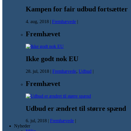
Kampen for fair udbud fortsætter
4. aug, 2018
|
Fremhævede
|
Fremhævet
Ikke godt nok EU
28. jul, 2018
|
Fremhævede
,
Udbud
|
Fremhævet
Udbud er ændret til større spænd
6. jul, 2018
|
Fremhævede
|
Nyheder