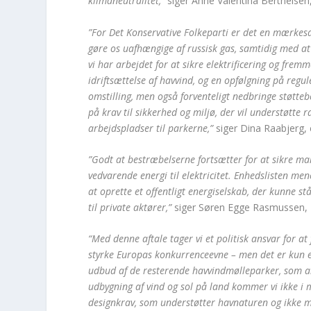
klimaneutralitet,”
siger Anne Valentina Berthelsen,
”For Det Konservative Folkeparti er det en mærkesa
gøre os uafhængige af russisk gas, samtidig med at 
vi har arbejdet for at sikre elektrificering og frem
idriftsættelse af havvind, og en opfølgning på regul
omstilling, men også forventeligt nedbringe støtte
på krav til sikkerhed og miljø, der vil understøtte
arbejdspladser til parkerne,”
siger Dina Raabjerg, 
”Godt at bestræbelserne fortsætter for at sikre 
vedvarende energi til elektricitet. Enhedslisten me
at oprette et offentligt energiselskab, der kunne st
til private aktører,”
siger Søren Egge Rasmussen, E
“Med denne aftale tager vi et politisk ansvar for at
styrke Europas konkurrenceevne – men det er kun en 
udbud af de resterende havvindmølleparker, som all
udbygning af vind og sol på land kommer vi ikke i må
designkrav, som understøtter havnaturen og ikke m