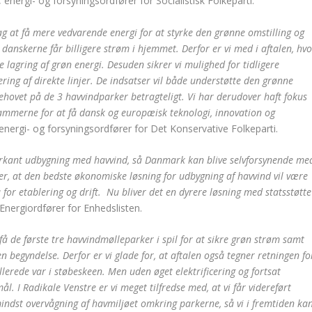
 energi- og forsyningsordfører for Socialistisk Folkeparti.
g at få mere vedvarende energi for at styrke den grønne omstilling og
danskerne får billigere strøm i hjemmet. Derfor er vi med i aftalen, hvo
me lagring af grøn energi. Desuden sikrer vi mulighed for tidligere
ering af direkte linjer. De indsatser vil både understøtte den grønne
behovet på de 3 havvindparker betragteligt. Vi har derudover haft fokus
 rammerne for at få dansk og europæisk teknologi, innovation og
energi- og forsyningsordfører for Det Konservative Folkeparti.
markant udbygning med havvind, så Danmark kan blive selvforsynende me
ner, at den bedste økonomiske løsning for udbygning af havvind vil være
å for etablering og drift. Nu bliver det en dyrere løsning med statsstøtte
nergiordfører for Enhedslisten.
 få de første tre havvindmølleparker i spil for at sikre grøn strøm samt
begyndelse. Derfor er vi glade for, at aftalen også tegner retningen fo
erede var i støbeskeen. Men uden øget elektrificering og fortsat
l. I Radikale Venstre er vi meget tilfredse med, at vi får videreført
indst overvågning af havmiljøet omkring parkerne, så vi i fremtiden ka