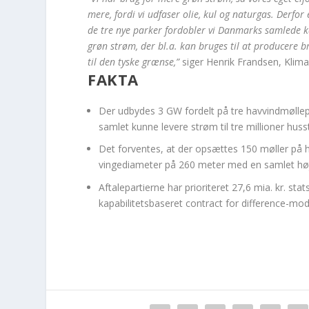
mere, fordi vi udfaser olie, kul og naturgas. Derfor 
de tre nye parker fordobler vi Danmarks samlede k
grøn strøm, der bl.a. kan bruges til at producere b
til den tyske grænse,”
siger Henrik Frandsen, Klim
FAKTA
Der udbydes 3 GW fordelt på tre havvindmøllep
samlet kunne levere strøm til tre millioner hus
Det forventes, at der opsættes 150 møller på 
vingediameter på 260 meter med en samlet hø
Aftalepartierne har prioriteret 27,6 mia. kr. stat
kapabilitetsbaseret contract for difference-mod