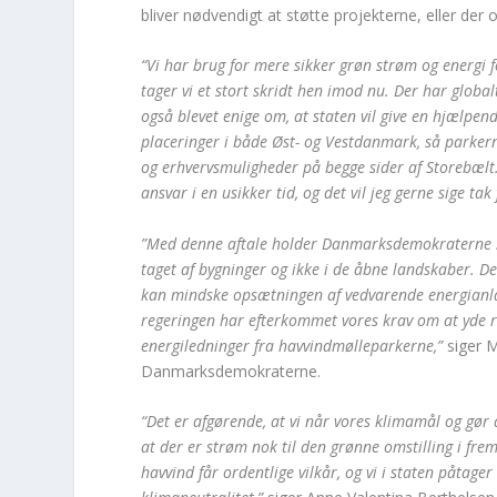
bliver nødvendigt at støtte projekterne, eller de
“Vi har brug for mere sikker grøn strøm og energi
tager vi et stort skridt hen imod nu. Der har global
også blevet enige om, at staten vil give en hjælpend
placeringer i både Øst- og Vestdanmark, så parker
og erhvervsmuligheder på begge sider af Storebælt.
ansvar i en usikker tid, og det vil jeg gerne sige tak
”Med denne aftale holder Danmarksdemokraterne sit
taget af bygninger og ikke i de åbne landskaber. D
kan mindske opsætningen af vedvarende energianlæ
regeringen har efterkommet vores krav om at yde re
energiledninger fra havvindmølleparkerne,”
siger 
Danmarksdemokraterne.
“Det er afgørende, at vi når vores klimamål og gør 
at der er strøm nok til den grønne omstilling i frem
havvind får ordentlige vilkår, og vi i staten påtage