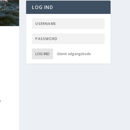
LOG IND
LOG IND
Glemt adgangskode
n