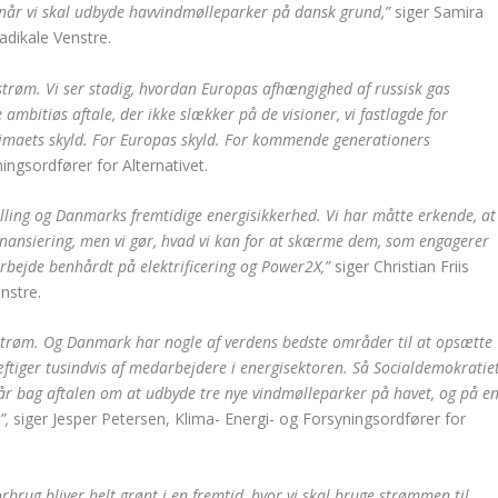
 når vi skal udbyde havvindmølleparker på dansk grund,”
siger Samira
adikale Venstre.
røm. Vi ser stadig, hvordan Europas afhængighed af russisk gas
 ambitiøs aftale, der ikke slækker på de visioner, vi fastlagde for
klimaets skyld. For Europas skyld. For kommende generationers
ningsordfører for Alternativet.
illing og Danmarks fremtidige energisikkerhed. Vi har måtte erkende, at
finansiering, men vi gør, hvad vi kan for at skærme dem, som engagerer
arbejde benhårdt på elektrificering og Power2X,”
siger Christian Friis
nstre.
strøm. Og Danmark har nogle af verdens bedste områder til at opsætte
tiger tusindvis af medarbejdere i energisektoren. Så Socialdemokratie
et står bag aftalen om at udbyde tre nye vindmølleparker på havet, og på e
”,
siger Jesper Petersen, Klima- Energi- og Forsyningsordfører for
rbrug bliver helt grønt i en fremtid, hvor vi skal bruge strømmen til