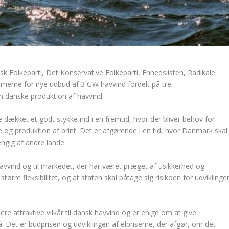
 Folkeparti, Det Konservative Folkeparti, Enhedslisten, Radikale
mmerne for nye udbud af 3 GW havvind fordelt på tre
n danske produktion af havvind.
ækket et godt stykke ind i en fremtid, hvor der bliver behov for
e og produktion af brint. Det er afgørende i en tid, hvor Danmark skal
ngig af andre lande.
af havvind og til markedet, der har været præget af usikkerhed og
rre fleksibilitet, og at staten skal påtage sig risikoen for udviklinge
e attraktive vilkår til dansk havvind og er enige om at give
 Det er budprisen og udviklingen af elpriserne, der afgør, om det