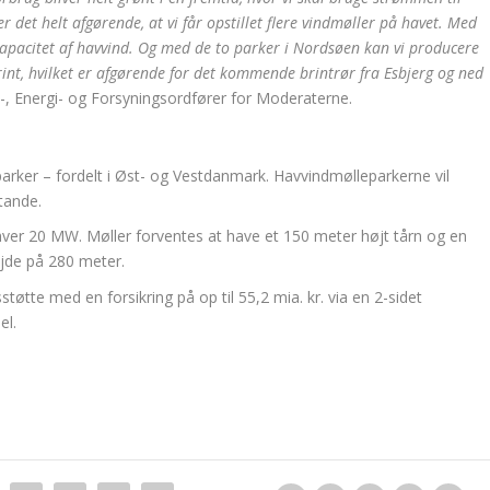
er det helt afgørende, at vi får opstillet flere vindmøller på havet. Med
apacitet af havvind. Og med de to parker i Nordsøen kan vi producere
rint, hvilket er afgørende for det kommende brintrør fra Esbjerg og ned
a-, Energi- og Forsyningsordfører for Moderaterne.
arker – fordelt i Øst- og Vestdanmark. Havvindmølleparkerne vil
stande.
hver 20 MW. Møller forventes at have et 150 meter højt tårn og en
jde på 280 meter.
sstøtte med en forsikring på op til 55,2 mia. kr. via en 2-sidet
el.