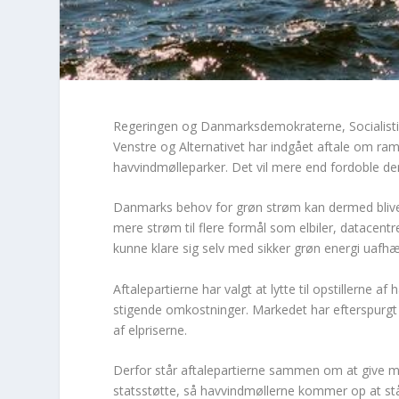
Regeringen og Danmarksdemokraterne, Socialistisk
Venstre og Alternativet har indgået aftale om ra
havvindmølleparker. Det vil mere end fordoble de
Danmarks behov for grøn strøm kan dermed blive d
mere strøm til flere formål som elbiler, datacentr
kunne klare sig selv med sikker grøn energi uafhæ
Aftalepartierne har valgt at lytte til opstillerne 
stigende omkostninger. Markedet har efterspurgt stø
af elpriserne.
Derfor står aftalepartierne sammen om at give mer
statsstøtte, så havvindmøllerne kommer op at stå.