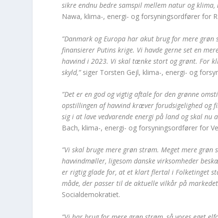
sikre endnu bedre samspil mellem natur og klima,
Nawa, klima-, energi- og forsyningsordfører for R
”Danmark og Europa har akut brug for mere grøn st
finansierer Putins krige. Vi havde gerne set en mere
havvind i 2023. Vi skal tænke stort og grønt. For 
skyld,”
siger Torsten Gejl, klima-, energi- og forsy
”Det er en god og vigtig aftale for den grønne omst
opstillingen af havvind kræver forudsigelighed og 
sig i at lave vedvarende energi på land og skal nu 
Bach, klima-, energi- og forsyningsordfører for Ve
”Vi skal bruge mere grøn strøm. Meget mere grøn 
havvindmøller, ligesom danske virksomheder beskæf
er rigtig glade for, at et klart flertal i Folketing
måde, der passer til de aktuelle vilkår på markedet
Socialdemokratiet.
”Vi har brug for mere grøn strøm, så vores eget elfo