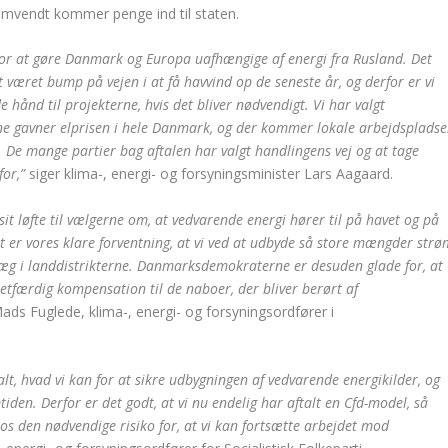
r omvendt kommer penge ind til staten.
 for at gøre Danmark og Europa uafhængige af energi fra Rusland. Det
t været bump på vejen i at få havvind op de seneste år, og derfor er vi
e hånd til projekterne, hvis det bliver nødvendigt. Vi har valgt
ne gavner elprisen i hele Danmark, og der kommer lokale arbejdspladse
 De mange partier bag aftalen har valgt handlingens vej og at tage
 for,”
siger klima-, energi- og forsyningsminister Lars Aagaard.
 løfte til vælgerne om, at vedvarende energi hører til på havet og på
et er vores klare forventning, at vi ved at udbyde så store mængder strø
g i landdistrikterne. Danmarksdemokraterne er desuden glade for, at
tfærdig kompensation til de naboer, der bliver berørt af
Mads Fuglede, klima-, energi- og forsyningsordfører i
alt, hvad vi kan for at sikre udbygningen af vedvarende energikilder, og
tiden. Derfor er det godt, at vi nu endelig har aftalt en Cfd-model, så
r os den nødvendige risiko for, at vi kan fortsætte arbejdet mod