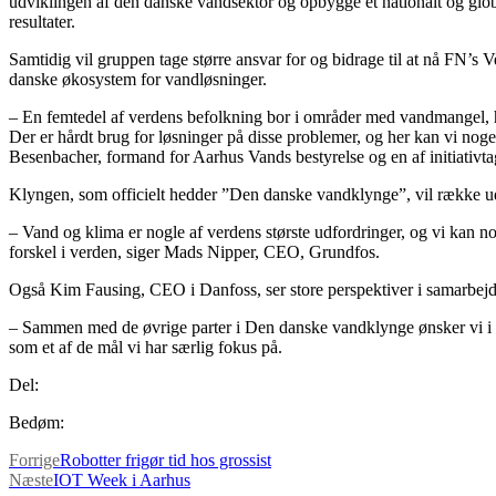
udviklingen af den danske vandsektor og opbygge et nationalt og glo
resultater.
Samtidig vil gruppen tage større ansvar for og bidrage til at nå FN’s 
danske økosystem for vandløsninger.
– En femtedel af verdens befolkning bor i områder med vandmangel, halv
Der er hårdt brug for løsninger på disse problemer, og her kan vi noge
Besenbacher, formand for Aarhus Vands bestyrelse og en af initiativta
Klyngen, som officielt hedder ”Den danske vandklynge”, vil række ud t
– Vand og klima er nogle af verdens største udfordringer, og vi kan n
forskel i verden, siger Mads Nipper, CEO, Grundfos.
Også Kim Fausing, CEO i Danfoss, ser store perspektiver i samarbejd
– Sammen med de øvrige parter i Den danske vandklynge ønsker vi i D
som et af de mål vi har særlig fokus på.
Del:
Bedøm:
Forrige
Robotter frigør tid hos grossist
Næste
IOT Week i Aarhus