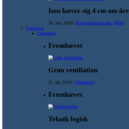
Isen hæver sig 4 cm om åre
24. jun, 2018
|
Ikke kategoriserede
,
Miljø
|
Teknologi
Teknologi
Fremhævet
Grøn ventilation
21. jul, 2018
|
Teknologi
|
Fremhævet
Teknik logisk