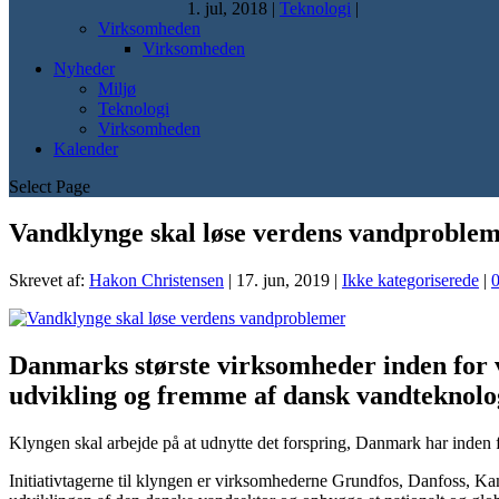
1. jul, 2018
|
Teknologi
|
Virksomheden
Virksomheden
Nyheder
Miljø
Teknologi
Virksomheden
Kalender
Select Page
Vandklynge skal løse verdens vandproble
Skrevet af:
Hakon Christensen
|
17. jun, 2019
|
Ikke kategoriserede
|
Danmarks største virksomheder inden for va
udvikling og fremme af dansk vandteknolo
Klyngen skal arbejde på at udnytte det forspring, Danmark har inden 
Initiativtagerne til klyngen er virksomhederne Grundfos, Danfoss