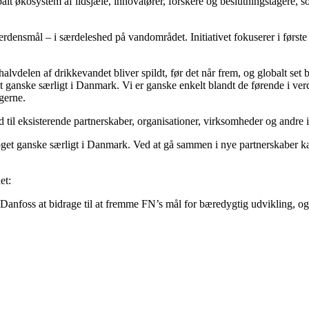
balt økosystem af ildsjæle, innovatører, forskere og beslutningstage
Verdensmål – i særdeleshed på vandområdet. Initiativet fokuserer i først
delen af drikkevandet bliver spildt, før det når frem, og globalt set bli
t ganske særligt i Danmark. Vi er ganske enkelt blandt de førende i ver
gerne.
il eksisterende partnerskaber, organisationer, virksomheder og andre in
oget ganske særligt i Danmark. Ved at gå sammen i nye partnerskaber ka
et:
anfoss at bidrage til at fremme FN’s mål for bæredygtig udvikling, og