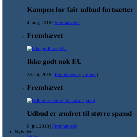
Kampen for fair udbud fortsætter
4. aug, 2018
|
Fremhævede
|
Fremhævet
Ikke godt nok EU
28. jul, 2018
|
Fremhævede
,
Udbud
|
Fremhævet
Udbud er ændret til større spænd
6. jul, 2018
|
Fremhævede
|
Nyheder