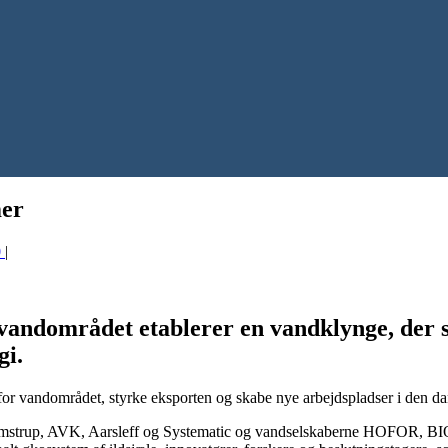
mer
0
|
ndområdet etablerer en vandklynge, der ska
gi.
for vandområdet, styrke eksporten og skabe nye arbejdspladser i den d
, Kamstrup, AVK, Aarsleff og Systematic og vandselskaberne HOFOR, 