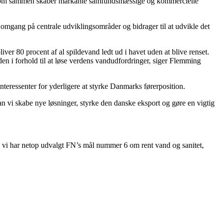
re, som sammen skaber markante samfundsmæssige og kommercielle
e omgang på centrale udviklingsområder og bidrager til at udvikle det
ver 80 procent af al spildevand ledt ud i havet uden at blive renset.
den i forhold til at løse verdens vandudfordringer, siger Flemming
teressenter for yderligere at styrke Danmarks førerposition.
n vi skabe nye løsninger, styrke den danske eksport og gøre en vigtig
 vi har netop udvalgt FN’s mål nummer 6 om rent vand og sanitet,