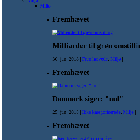
Miljø
Miljø
Fremhævet
Milliarder til grøn omstilli
30. jun, 2018
|
Fremhævede
,
Miljø
|
Fremhævet
Danmark siger: "nul"
25. jun, 2018
|
Ikke kategoriserede
,
Miljø
|
Fremhævet