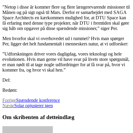
”Netop i disse år kommer flere og flere længerevarende missioner til
Månen og på sigt også til Mars. Derfor er samarbejdet med SAGA
Space Architects en kærkommen mulighed for, at DTU Space kan
få erfaring med denne type projekter, når DTU i fremtiden skal gøre
sig håb om opgaver på disse spændende missioner,” siger Per.
Men hvorfor skal vi overhovedet ud i rummet? Hvis man spørger
Per, ligger det helt fundamentalt i menneskers natur, at vi udforsker:
”Udforskningen driver vores dagligdag, vores teknologi og hele
evolutionen. Hvis man gerne vil have svar på livets store spørgsmål,
er man nødt til at tage nogle udfordringer for at få svar på, hvor vi
kommer fra, og hvor vi skal hen.”
Del:
Bedøm:
Forrige
Spændende konference
Næste
Solar opjusterer igen
Om skribenten af detteindlæg