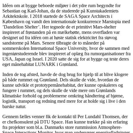
Idéen om at bygge beboede miljøer i det ydre rum begyndte for
Sebastian og Karl-Johan, da de studerede på Kunstakademiets
Arkitektskole. I 2018 startede de SAGA Space Architects i
København og vandt den internationale konkurrence Marstopia med
’Dandelion Shelter’. Her tegnede de et primitivt Mars-shelter
inspireret af frøstanden på en mælkebøtte, mens overfladen var
designet ud fra idéen om at høste statisk elektricitet fra støvog
sandstorme på Mars. Senere tilbragte de to måneder på
sommerskolen International Space University, hvor de sammen med
ingeniørstuderende blev inspireret af oplæg fra rumorganisationer fra
USA, Japan og Israel. I 2020 satte de sig for at bygge og teste deres
eget månehabitat LUNARK i Grønland.
Inden de tog afsted, havde de dog brug for hjælp til at blive klogere
på både rummet og Grønland. Dels skulle de vide, hvordan de
kunne udvikle et prototypemånehabitat, der kunne opskaleres og
fungere i rummet, og dels skulle de vide mere om Grønlands
klimatiske forhold og problemerne omkring håndtering af bjørne,
logistik, transport og redning med mere for at holde sig i live i den
barske natur.
Gennem fælles venner fik de kontakt til Per Lundahl Thomsen, der
er chefkonsulent på DTU Space. Han kunne trække på sin erfaring
fra projekter som bl.a. Danmarks store rummission Atmosphere-
Space Interactions Monitor, hvor man undersøger energiudladninger