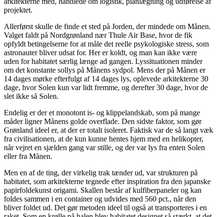
arkitekterne med, handlede om logistik, planlægning og udførelse af
projektet.
Allerførst skulle de finde et sted på Jorden, der mindede om Månen.
Valget faldt på Nordgrønland nær Thule Air Base, hvor de fik
opfyldt betingelserne for at måle det reelle psykologiske stress, som
astronauter bliver udsat for. Her er koldt, og man kan ikke være
uden for habitatet særlig længe ad gangen. Lyssituationen minder
om det konstante sollys på Månens sydpol. Mens der på Månen er
14 dages mørke efterfulgt af 14 dages lys, oplevede arkitekterne 30
dage, hvor Solen kun var lidt fremme, og derefter 30 dage, hvor de
slet ikke så Solen.
Endelig er der et monotont is- og klippelandskab, som på mange
måder ligner Månens golde overflade. Den sidste faktor, som gør
Grønland ideel er, at der er totalt isoleret. Faktisk var de så langt væk
fra civilisationen, at de kun kunne hentes hjem med en helikopter,
når vejret en sjælden gang var stille, og der var lys fra enten Solen
eller fra Månen.
Men en af de ting, der virkelig trak tænder ud, var strukturen på
habitatet, som arkitekterne tegnede efter inspiration fra den japanske
papirfoldekunst origami. Skallen består af kulfiberpaneler og kan
foldes sammen i en container og udvides med 560 pct., når den
bliver foldet ud. Det gør metoden ideel til også at transporteres i en
raket. Som en krølle på halen blev habitatet designet så stærkt, at det