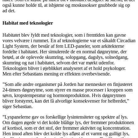
også kunne holde til, at isbjørne og moskusokser gnubbede sig op
ad det.
Habitat med teknologier
Habitatet blev fyldt med teknologier, som i fremtiden kan gavne
vores velvære i rummet. En af teknologierne var et såkaldt Circadian
Light System, der består af fem LED-paneler, som arkitekterne
fordelte i habitatet. Her simulerede de en normal døgnrytme, der
betød, at de oplevede skumring, solopgang, dagslys, solnedgang,
skumring og nat i habitatet, selvom det var mørkt udenfor.
Teknologien bliver i øjeblikket analyseret af et hold psykologer.
Men efter Sebastians mening er effekten overbevisende.
”Som alle andre organismer på Jorden har mennesker en finjusteret
24-timers døgnrytme, som styrer en masse processer i kroppen som
søvn, kropstemperatur og hormonproduktion. Hvis døgnrytmen
bliver forstyrret, kan det få alvorlige konsekvenser for helbredet,”
siger Sebastian.
”Lyspanelerne gav os forskellige lysintensiteter og spektre af lys.
Om dagen øgede vi det kolde blålige lys, der fremmer produktionen
af kortisol, som er det stof, der fremmer aktivitet og koncentration.
Hen imod aften blev det kolde lys afløst af et varmt og gulligt lys,