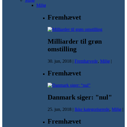
Miljø
Miljø
Fremhævet
Milliarder til grøn
omstilling
30. jun, 2018
|
Fremhævede
,
Miljø
|
Fremhævet
Danmark siger: "nul"
25. jun, 2018
|
Ikke kategoriserede
,
Miljø
|
Fremhævet