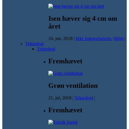
Isen hæver sig 4 cm om
året
24. jun, 2018
|
Ikke kategoriserede
,
Miljø
|
Teknologi
Teknologi
Fremhævet
Grøn ventilation
21. jul, 2018
|
Teknologi
|
Fremhævet