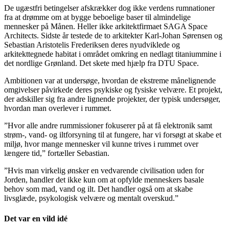
De ugæstfri betingelser afskrækker dog ikke verdens rumnationer
fra at drømme om at bygge beboelige baser til almindelige
mennesker på Månen. Heller ikke arkitektfirmaet SAGA Space
Architects. Sidste år testede de to arkitekter Karl-Johan Sørensen og
Sebastian Aristotelis Frederiksen deres nyudviklede og
arkitekttegnede habitat i området omkring en nedlagt titaniummine i
det nordlige Grønland. Det skete med hjælp fra DTU Space.
Ambitionen var at undersøge, hvordan de ekstreme månelignende
omgivelser påvirkede deres psykiske og fysiske velvære. Et projekt,
der adskiller sig fra andre lignende projekter, der typisk undersøger,
hvordan man overlever i rummet.
”Hvor alle andre rummissioner fokuserer på at få elektronik samt
strøm-, vand- og iltforsyning til at fungere, har vi forsøgt at skabe et
miljø, hvor mange mennesker vil kunne trives i rummet over
længere tid,” fortæller Sebastian.
”Hvis man virkelig ønsker en vedvarende civilisation uden for
Jorden, handler det ikke kun om at opfylde menneskers basale
behov som mad, vand og ilt. Det handler også om at skabe
livsglæde, psykologisk velvære og mentalt overskud.”
Det var en vild idé