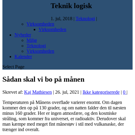
Teknik logisk
1. jul, 2018
|
Teknologi
|
Virksomheden
Virksomheden
Nyheder
Miljø
Teknologi
Virksomheden
Kalender
Select Page
Sådan skal vi bo på månen
Skrevet af:
Kaj Mathiesen
|
26. jul, 2021
|
Ikke kategoriserede
|
0
|
Temperaturen på Månens overflade varierer enormt. Om dagen
kommer den op på 130 grader, og om natten falder den til næsten
minus 160 grader. Her er ingen atmosfære, og den kosmiske
stråling, som kommer fra universet, er radioaktiv. Derudover skal
man kæmpe med meget fint månestøv i stil med vulkanaske, der
trænger ind overalt.