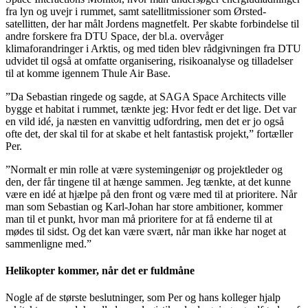
fra lyn og uvejr i rummet, samt satellitmissioner som Ørsted-
satellitten, der har målt Jordens magnetfelt. Per skabte forbindelse til
andre forskere fra DTU Space, der bl.a. overvåger
klimaforandringer i Arktis, og med tiden blev rådgivningen fra DTU
udvidet til også at omfatte organisering, risikoanalyse og tilladelser
til at komme igennem Thule Air Base.
”Da Sebastian ringede og sagde, at SAGA Space Architects ville
bygge et habitat i rummet, tænkte jeg: Hvor fedt er det lige. Det var
en vild idé, ja næsten en vanvittig udfordring, men det er jo også
ofte det, der skal til for at skabe et helt fantastisk projekt,” fortæller
Per.
”Normalt er min rolle at være systemingeniør og projektleder og
den, der får tingene til at hænge sammen. Jeg tænkte, at det kunne
være en idé at hjælpe på den front og være med til at prioritere. Når
man som Sebastian og Karl-Johan har store ambitioner, kommer
man til et punkt, hvor man må prioritere for at få enderne til at
mødes til sidst. Og det kan være svært, når man ikke har noget at
sammenligne med.”
Helikopter kommer, når det er fuldmåne
Nogle af de største beslutninger, som Per og hans kolleger hjalp