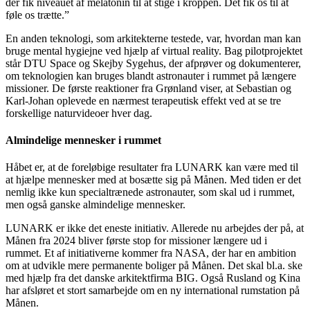
der fik niveauet af melatonin til at stige i kroppen. Det fik os til at
føle os trætte.”
En anden teknologi, som arkitekterne testede, var, hvordan man kan
bruge mental hygiejne ved hjælp af virtual reality. Bag pilotprojektet
står DTU Space og Skejby Sygehus, der afprøver og dokumenterer,
om teknologien kan bruges blandt astronauter i rummet på længere
missioner. De første reaktioner fra Grønland viser, at Sebastian og
Karl-Johan oplevede en nærmest terapeutisk effekt ved at se tre
forskellige naturvideoer hver dag.
Almindelige mennesker i rummet
Håbet er, at de foreløbige resultater fra LUNARK kan være med til
at hjælpe mennesker med at bosætte sig på Månen. Med tiden er det
nemlig ikke kun specialtrænede astronauter, som skal ud i rummet,
men også ganske almindelige mennesker.
LUNARK er ikke det eneste initiativ. Allerede nu arbejdes der på, at
Månen fra 2024 bliver første stop for missioner længere ud i
rummet. Et af initiativerne kommer fra NASA, der har en ambition
om at udvikle mere permanente boliger på Månen. Det skal bl.a. ske
med hjælp fra det danske arkitektfirma BIG. Også Rusland og Kina
har afsløret et stort samarbejde om en ny international rumstation på
Månen.