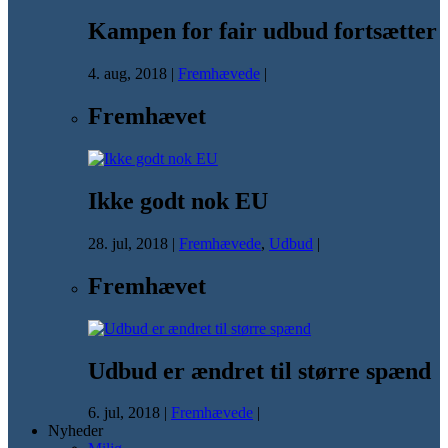
Kampen for fair udbud fortsætter
4. aug, 2018
|
Fremhævede
|
Fremhævet
Ikke godt nok EU
28. jul, 2018
|
Fremhævede
,
Udbud
|
Fremhævet
Udbud er ændret til større spænd
6. jul, 2018
|
Fremhævede
|
Nyheder