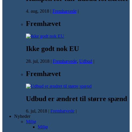
4. aug, 2018
|
Fremhævede
|
Fremhævet
Ikke godt nok EU
28. jul, 2018
|
Fremhævede
,
Udbud
|
Fremhævet
Udbud er ændret til større spænd
6. jul, 2018
|
Fremhævede
|
Nyheder
Miljø
Miljø