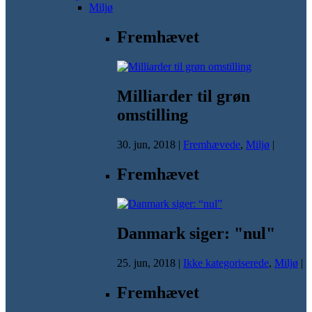
Miljø
Fremhævet
Milliarder til grøn
omstilling
30. jun, 2018
|
Fremhævede
,
Miljø
|
Fremhævet
Danmark siger: "nul"
25. jun, 2018
|
Ikke kategoriserede
,
Miljø
|
Fremhævet