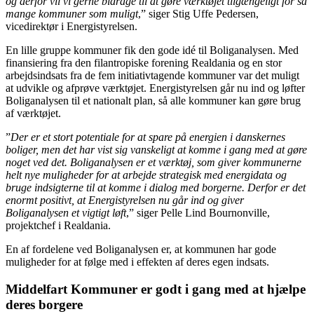
og derfor vil vi gerne bidrage til at gøre værktøjet tilgængeligt for så
mange kommuner som muligt
,” siger Stig Uffe Pedersen,
vicedirektør i Energistyrelsen.
En lille gruppe kommuner fik den gode idé til Boliganalysen. Med
finansiering fra den filantropiske forening Realdania og en stor
arbejdsindsats fra de fem initiativtagende kommuner var det muligt
at udvikle og afprøve værktøjet. Energistyrelsen går nu ind og løfter
Boliganalysen til et nationalt plan, så alle kommuner kan gøre brug
af værktøjet.
”
Der er et stort potentiale for at spare på energien i danskernes
boliger, men det har vist sig vanskeligt at komme i gang med at gøre
noget ved det. Boliganalysen er et værktøj, som giver kommunerne
helt nye muligheder for at arbejde strategisk med energidata og
bruge indsigterne til at komme i dialog med borgerne. Derfor er det
enormt positivt, at Energistyrelsen nu går ind og giver
Boliganalysen et vigtigt løft
,” siger Pelle Lind Bournonville,
projektchef i Realdania.
En af fordelene ved Boliganalysen er, at kommunen har gode
muligheder for at følge med i effekten af deres egen indsats.
Middelfart Kommuner er godt i gang med at hjælpe
deres borgere