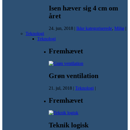
Isen hæver sig 4 cm om
året
24. jun, 2018
|
Ikke kategoriserede
,
Miljø
|
Teknologi
Teknologi
Fremhævet
Grøn ventilation
21. jul, 2018
|
Teknologi
|
Fremhævet
Teknik logisk