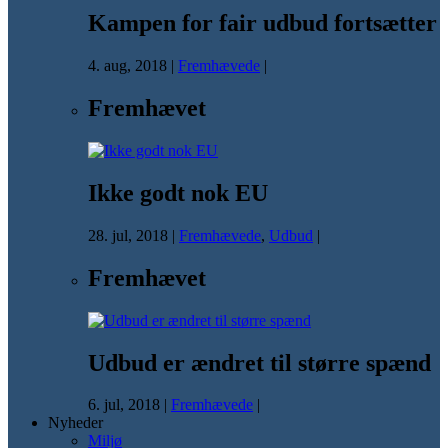
Kampen for fair udbud fortsætter
4. aug, 2018
|
Fremhævede
|
Fremhævet
Ikke godt nok EU
28. jul, 2018
|
Fremhævede
,
Udbud
|
Fremhævet
Udbud er ændret til større spænd
6. jul, 2018
|
Fremhævede
|
Nyheder
Miljø