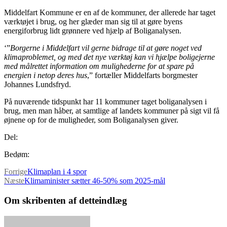
Middelfart Kommune er en af de kommuner, der allerede har taget
værktøjet i brug, og her glæder man sig til at gøre byens
energiforbrug lidt grønnere ved hjælp af Boliganalysen.
‘”
Borgerne i Middelfart vil gerne bidrage til at gøre noget ved
klimaproblemet, og med det nye værktøj kan vi hjælpe boligejerne
med målrettet information om mulighederne for at spare på
energien i netop deres hus
,” fortæller Middelfarts borgmester
Johannes Lundsfryd.
På nuværende tidspunkt har 11 kommuner taget boliganalysen i
brug, men man håber, at samtlige af landets kommuner på sigt vil få
øjnene op for de muligheder, som Boliganalysen giver.
Del:
Bedøm:
Forrige
Klimaplan i 4 spor
Næste
Klimaminister sætter 46-50% som 2025-mål
Om skribenten af detteindlæg